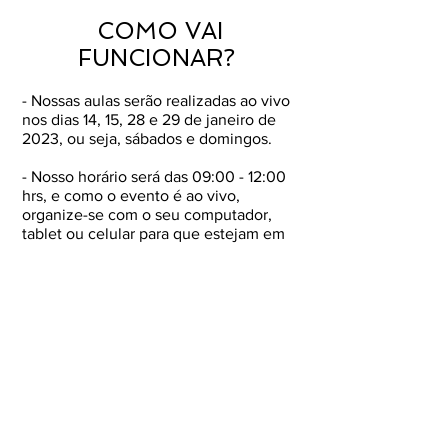
COMO VAI
FUNCIONAR?
- Nossas aulas serão realizadas ao vivo
nos dias 14, 15, 28 e 29 de janeiro de
2023, ou seja, sábados e domingos.
- Nosso horário será das 09:00 - 12:00
hrs, e como o evento é ao vivo,
organize-se com o seu computador,
tablet ou celular para que estejam em
um local calmo para você assistir as
aulas e poder interagir sempre que
precisar.
- Certifique-se de que tem bateria
suficiente para o encontro e também
use fones para que a comunicação
fique melhor.
- Caso surgir algum imprevisto não se
preocupe, pois terá acesso a aula