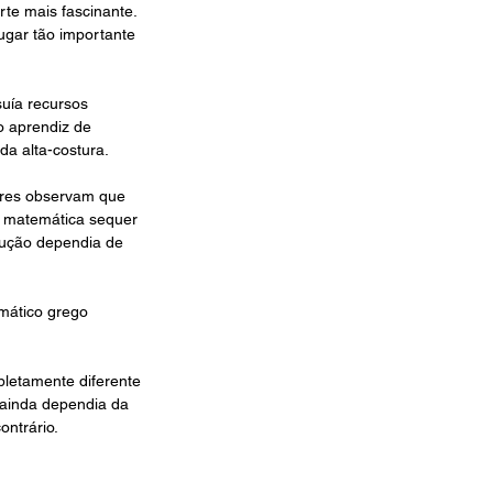
te mais fascinante.
ugar tão importante 
uía recursos 
o aprendiz de 
da alta-costura.
ores observam que 
 matemática sequer 
rução dependia de 
mático grego 
letamente diferente 
 ainda dependia da 
ontrário.