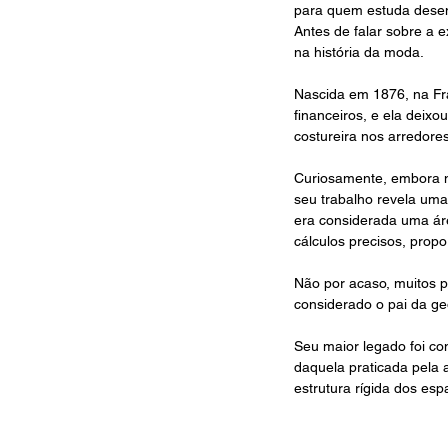
para quem estuda desen
Antes de falar sobre a 
na história da moda.
Nascida em 1876, na Fra
financeiros, e ela deix
costureira nos arredores
Curiosamente, embora n
seu trabalho revela um
era considerada uma áre
cálculos precisos, prop
Não por acaso, muitos 
considerado o pai da ge
Seu maior legado foi co
daquela praticada pela 
estrutura rígida dos esp