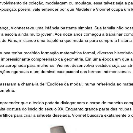
volvimento de coleção, modelagem ou moulage, essa talvez seja a par
exposição, porém, vale entender por que Madeleine Vionnet ocupa um l
nça, Vionnet teve uma infância bastante simples. Sua família não poss
ou a escola ainda muito jovem. Aos doze anos começou a trabalhar com
 de Paris, iniciando uma trajetória que mudaria para sempre a história 
unca tenha recebido formação matemática formal, diversos historiad
a impressionante compreensão da geometria. Em uma época em que a
a apropriada para mulheres, Vionnet desenvolvia vestidos cuja const
orções rigorosas e um domínio excepcional das formas tridimensionais.
passaram a chamá-la de "Euclides da moda", numa referência ao mate
ometria.
mpreender que o tecido poderia dialogar com o corpo de maneira comp
alta-costura do início do século XX. Enquanto grande parte das roupas
artilhos para criar a silhueta desejada, Vionnet buscava exatamente o c