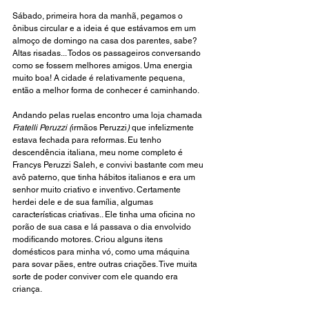
Sábado, primeira hora da manhã, pegamos o 
ônibus circular e a ideia é que estávamos em um 
almoço de domingo na casa dos parentes, sabe? 
Altas risadas... Todos os passageiros conversando 
como se fossem melhores amigos. Uma energia 
muito boa! A cidade é relativamente pequena, 
então a melhor forma de conhecer é caminhando. 
Andando pelas ruelas encontro uma loja chamada 
Fratelli Peruzzi (
irmãos Peruzzi
)
 que infelizmente 
estava fechada para reformas. Eu tenho 
descendência italiana, meu nome completo é 
Francys Peruzzi Saleh, e convivi bastante com meu 
avô paterno, que tinha hábitos italianos e era um 
senhor muito criativo e inventivo. Certamente 
herdei dele e de sua família, algumas 
características criativas.. Ele tinha uma oficina no 
porão de sua casa e lá passava o dia envolvido 
modificando motores. Criou alguns itens 
domésticos para minha vó, como uma máquina 
para sovar pães, entre outras criações. Tive muita 
sorte de poder conviver com ele quando era 
criança.