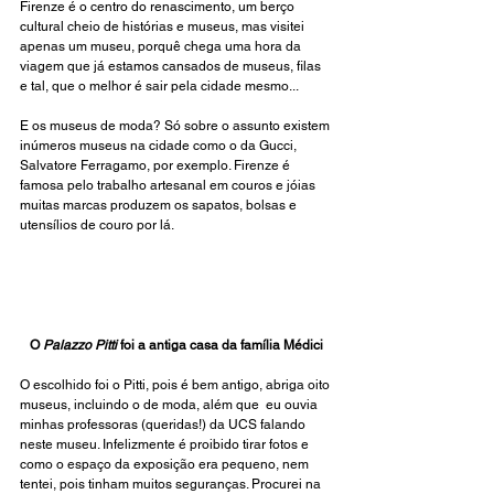
Firenze é o centro do renascimento, um berço 
cultural cheio de histórias e museus, mas visitei 
apenas um museu, porquê chega uma hora da 
viagem que já estamos cansados de museus, filas 
e tal, que o melhor é sair pela cidade mesmo... 
E os museus de moda? Só sobre o assunto existem 
inúmeros museus na cidade como o da Gucci, 
Salvatore Ferragamo, por exemplo. Firenze é 
famosa pelo trabalho artesanal em couros e jóias 
muitas marcas produzem os sapatos, bolsas e 
utensílios de couro por lá. 
O 
Palazzo Pitti
 foi a antiga casa da família Médici 
O escolhido foi o Pitti, pois é bem antigo, abriga oito 
museus, incluindo o de moda, além que  eu ouvia 
minhas professoras (queridas!) da UCS falando 
neste museu. Infelizmente é proibido tirar fotos e 
como o espaço da exposição era pequeno, nem 
tentei, pois tinham muitos seguranças. Procurei na 