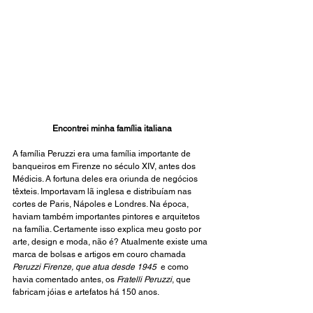
Encontrei minha família italiana
A família Peruzzi era uma família importante de 
banqueiros em Firenze no século XIV, antes dos 
Médicis. A fortuna deles era oriunda de negócios 
têxteis. Importavam lã inglesa e distribuíam nas 
cortes de Paris, Nápoles e Londres. Na época, 
haviam também importantes pintores e arquitetos 
na família. Certamente isso explica meu gosto por 
arte, design e moda, não é? Atualmente existe uma 
marca de bolsas e artigos em couro chamada 
Peruzzi Firenze, que atua desde 1945  
e como 
havia comentado antes, os 
Fratelli Peruzzi
, que 
fabricam jóias e artefatos há 150 anos. 