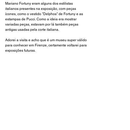
Mariano Fortuny eram alguns dos estilistas 
italianos presentes na exposição, com peças 
ícones, como o vestido "Delphos" de Fortuny e as 
estampas de Pucci. Como a ideia era mostrar 
variadas peças, estavam por lá também peças 
antigas usadas pela corte italiana.
Adorei a visita e acho que é um museu super válido 
para conhecer em Firenze, certamente voltarei para 
exposições futuras. 
#GalleriaDelCostume
#PiazzadePitti50125Firenze
#Itália
#FratelliPeruzzi
#PeruzziFirenze
#Pucci
MODA PELO MUNDO
EXPOSIÇÕES