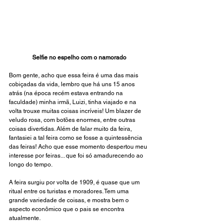
Selfie no espelho com o namorado
Bom gente, acho que essa feira é uma das mais 
cobiçadas da vida, lembro que há uns 15 anos 
atrás (na época recém estava entrando na 
faculdade) minha irmã, Luizi, tinha viajado e na 
volta trouxe muitas coisas incríveis! Um blazer de 
veludo rosa, com botões enormes, entre outras 
coisas divertidas. Além de falar muito da feira, 
fantasiei a tal feira como se fosse a quintessência 
das feiras! Acho que esse momento despertou meu 
interesse por feiras... que foi só amadurecendo ao 
longo do tempo.
A feira surgiu por volta de 1909, é quase que um 
ritual entre os turistas e moradores. Tem uma 
grande variedade de coisas, e mostra bem o 
aspecto econômico que o pais se encontra 
atualmente.