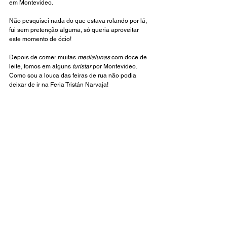
em Montevideo. 
Não pesquisei nada do que estava rolando por lá, 
fui sem pretenção alguma, só queria aproveitar 
este momento de ócio! 
Depois de comer muitas 
medialunas
 com doce de 
leite, fomos em alguns 
turistar
 por Montevideo.
Como sou a louca das feiras de rua não podia 
deixar de ir na Feria Tristán Narvaja!