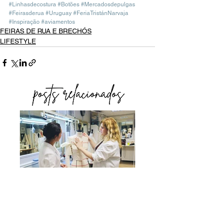
#Linhasdecostura
#Botões
#Mercadosdepulgas
#Feirasderua
#Uruguay
#FeriaTristánNarvaja
#Inspiração
#aviamentos
FEIRAS DE RUA E BRECHÓS
LIFESTYLE
O QUE NÃO ENSINAM