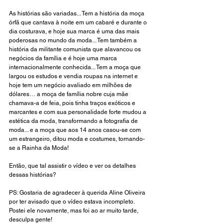
As histórias são variadas... Tem a história da moça 
órfã que cantava à noite em um cabaré e durante o 
dia costurava, e hoje sua marca é uma das mais 
poderosas no mundo da moda... Tem também a 
história da militante comunista que alavancou os 
negócios da família e é hoje uma marca 
internacionalmente conhecida... Tem a moça que 
largou os estudos e vendia roupas na internet e 
hoje tem um negócio avaliado em milhões de 
dólares… a moça de família nobre cuja mãe 
chamava-a de feia, pois tinha traços exóticos e 
marcantes e com sua personalidade forte mudou a 
estética da moda, transformando a fotografia de 
moda... e a moça que aos 14 anos casou-se com 
um estrangeiro, ditou moda e costumes, tornando-
se a Rainha da Moda! 
Então, que tal assistir o vídeo e ver os detalhes 
dessas histórias?
PS: Gostaria de agradecer à querida Aline Oliveira 
por ter avisado que o vídeo estava incompleto. 
Postei ele novamente, mas foi ao ar muito tarde, 
desculpa gente!