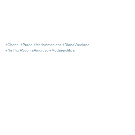
#Chanel
#Prada
#MariaAntonietta
#DianaVreeland
#NetFlix
#SophiaAmoruso
#Modaepolítica
LIVROS DE MODA
INSPIRAÇÃO