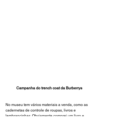
Campanha do trench coat da Burberrys
No museu tem vários materiais a venda, como as 
cadernetas de controle de roupas, livros e 
lembrancinhas. Obviamente comprei um livro e 
mostrarei em breve no Canal. 
#ImperialWarMuseum
#Burberrys
#Burberry
#estudarmodaemlondres