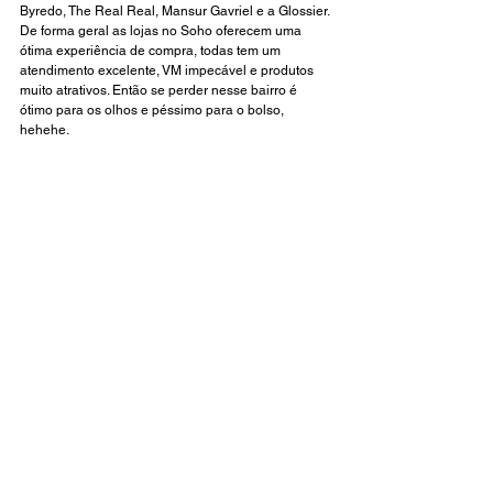
Byredo, The Real Real, Mansur Gavriel e a Glossier. 
De forma geral as lojas no Soho oferecem uma 
ótima experiência de compra, todas tem um 
atendimento excelente, VM impecável e produtos 
muito atrativos. Então se perder nesse bairro é 
ótimo para os olhos e péssimo para o bolso, 
hehehe.
Caminhando pelo Soho, provador da The Real 
Real e brechó  
Os próximos post serão sobre os outros lugares 
que não citei nesse post e merecem um post mega 
especial, acompanhem!
Museus: MET e FIT
Garments District: Mood Fabrics e Around the World 
Fashion Publications
Livrarias: Barnes & Nobles, Moma Store e McNally 
Jackson
Papelaria:Da Vince Supplies