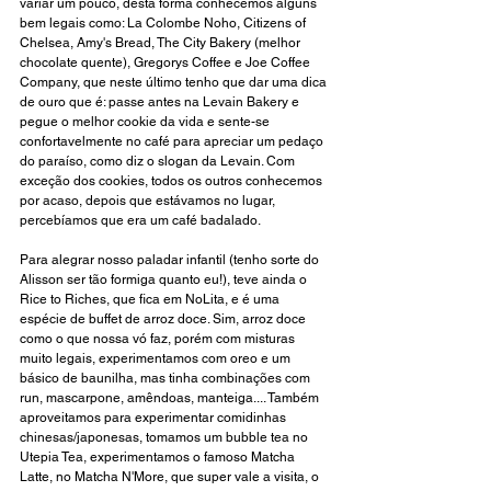
variar um pouco, desta forma conhecemos alguns 
bem legais como: La Colombe Noho, Citizens of 
Chelsea, Amy's Bread, The City Bakery (melhor 
chocolate quente), Gregorys Coffee e Joe Coffee 
Company, que neste último tenho que dar uma dica 
de ouro que é: passe antes na Levain Bakery e 
pegue o melhor cookie da vida e sente-se 
confortavelmente no café para apreciar um pedaço 
do paraíso, como diz o slogan da Levain. Com 
exceção dos cookies, todos os outros conhecemos 
por acaso, depois que estávamos no lugar, 
percebíamos que era um café badalado.
Para alegrar nosso paladar infantil (tenho sorte do 
Alisson ser tão formiga quanto eu!), teve ainda o 
Rice to Riches, que fica em NoLita, e é uma 
espécie de buffet de arroz doce. Sim, arroz doce 
como o que nossa vó faz, porém com misturas 
muito legais, experimentamos com oreo e um 
básico de baunilha, mas tinha combinações com 
run, mascarpone, amêndoas, manteiga.... Também 
aproveitamos para experimentar comidinhas 
chinesas/japonesas, tomamos um bubble tea no 
Utepia Tea, experimentamos o famoso Matcha 
Latte, no Matcha N'More, que super vale a visita, o 