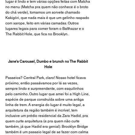
lugar é lindo e tem várias opções feitas com Matcha 
no menu (Matcha pra quem não conhece é o broto 
do chá verde), tomamos um sorvete chamado 
Kakigōri, que nada mais é que um gelinho raspado 
com xarope, feito em várias camadas. Outros 
lugares legais para comer foram o Balthazar e o 
The Rabbit Hole, que fica no Brooklyn.
Jane's Carousel, Dumbo e brunch no The Rabbit 
Hole
Passeios? Central Park, claro! Nosso hotel ficava 
próximo, então passávamos por lá as vezes, 
sempre lindo e surpreendente, com esquilinhos 
pelo caminho. Outro lugar que amei foi a High Line, 
espécie de parque construída sobre uma antiga 
linha de trem. A energia do lugar é muito legal, a 
arquitetura da região também é incrível, tem 
inclusive um prédio residencial da Zara Hadid, pra 
quem curte arquitetura (e pra quem não curte 
também, já que Hadid era genial). Brooklyn Bridge 
também é um passeio legal de se fazer com calma 