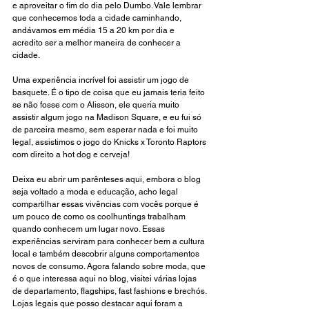
e aproveitar o fim do dia pelo Dumbo. Vale lembrar 
que conhecemos toda a cidade caminhando, 
andávamos em média 15 a 20 km por dia e 
acredito ser a melhor maneira de conhecer a 
cidade.
Uma experiência incrível foi assistir um jogo de 
basquete. É o tipo de coisa que eu jamais teria feito 
se não fosse com o Alisson, ele queria muito 
assistir algum jogo na Madison Square, e eu fui só 
de parceira mesmo, sem esperar nada e foi muito 
legal, assistimos o jogo do Knicks x Toronto Raptors 
com direito a hot dog e cerveja!
Deixa eu abrir um parênteses aqui, embora o blog 
seja voltado a moda e educação, acho legal 
compartilhar essas vivências com vocês porque é 
um pouco de como os coolhuntings trabalham 
quando conhecem um lugar novo. Essas 
experiências serviram para conhecer bem a cultura 
local e também descobrir alguns comportamentos 
novos de consumo. Agora falando sobre moda, que 
é o que interessa aqui no blog, visitei várias lojas 
de departamento, flagships, fast fashions e brechós. 
Lojas legais que posso destacar aqui foram a 