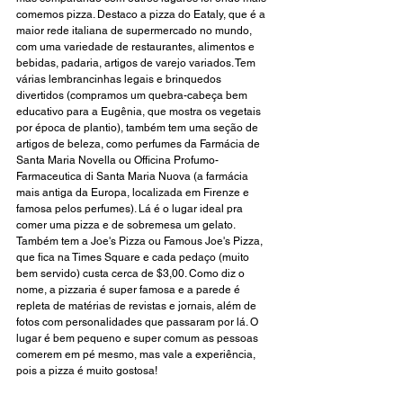
comemos pizza. Destaco a pizza do Eataly, que é a 
maior rede italiana de supermercado no mundo, 
com uma variedade de restaurantes, alimentos e 
bebidas, padaria, artigos de varejo variados. Tem 
várias lembrancinhas legais e brinquedos 
divertidos (compramos um quebra-cabeça bem 
educativo para a Eugênia, que mostra os vegetais 
por época de plantio), também tem uma seção de 
artigos de beleza, como perfumes da Farmácia de 
Santa Maria Novella ou Officina Profumo-
Farmaceutica di Santa Maria Nuova (a farmácia 
mais antiga da Europa, localizada em Firenze e 
famosa pelos perfumes). Lá é o lugar ideal pra 
comer uma pizza e de sobremesa um gelato. 
Também tem a Joe's Pizza ou Famous Joe's Pizza, 
que fica na Times Square e cada pedaço (muito 
bem servido) custa cerca de $3,00. Como diz o 
nome, a pizzaria é super famosa e a parede é 
repleta de matérias de revistas e jornais, além de 
fotos com personalidades que passaram por lá. O 
lugar é bem pequeno e super comum as pessoas 
comerem em pé mesmo, mas vale a experiência, 
pois a pizza é muito gostosa!