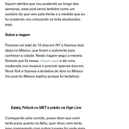
fiquem atentos que vou postando ao longo das 
semanas, esse post serve também como um 
sumário do que vem pela frente e a medida que eu 
for postando vou colocando os links atualizados 
aqui.
Sobre a viagem
Ficamos um total de 10 dias em NY e fizemos dois 
stops no México, que foram o suficiente para 
conhecer a cidade. Nesta viagem segui a mesma 
fórmula que fiz nessa 
viagem aqui
 e dei uma 
moderada nos museus e priorizei apenas dois em 
Nova York e fizemos a tentativa de dois no México 
(no post do México explico porque foi tentativa).
Eataly, Pollock no MET e prédio na High Line
Começando pela comida, posso dizer que comi 
tanta pizza quanto na Itália, quer dizer, nem tanto, 
mas comparando com outros lugares foi onde mais 