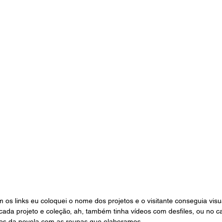
s links eu coloquei o nome dos projetos e o visitante conseguia visua
cada projeto e coleção, ah, também tinha vídeos com desfiles, ou no ca
hos da novela com as roupas que elaboramos.  