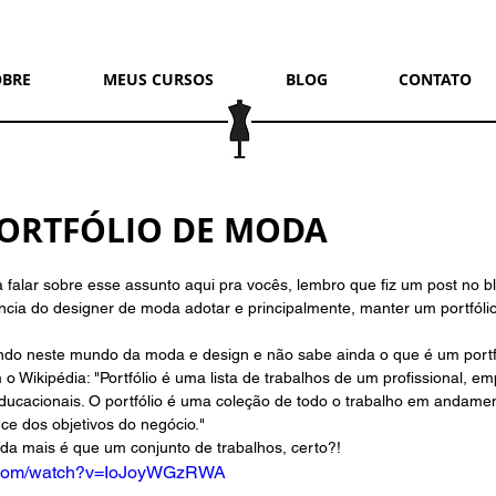
OBRE
MEUS CURSOS
BLOG
CONTATO
PORTFÓLIO DE MODA
 falar sobre esse assunto aqui pra vocês, lembro que fiz um post no 
ncia do designer de moda adotar e principalmente, manter um portfólio
ndo neste mundo da moda e design e não sabe ainda o que é um portfó
o Wikipédia: "Portfólio é uma lista de trabalhos de um profissional, e
ducacionais. O portfólio é uma coleção de todo o trabalho em andame
ce dos objetivos do negócio." 
ada mais é que um conjunto de trabalhos, certo?!
e.com/watch?v=IoJoyWGzRWA