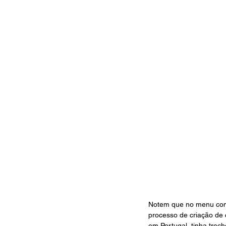
Notem que no menu com o
processo de criação de 
em Portugal, tinha trec