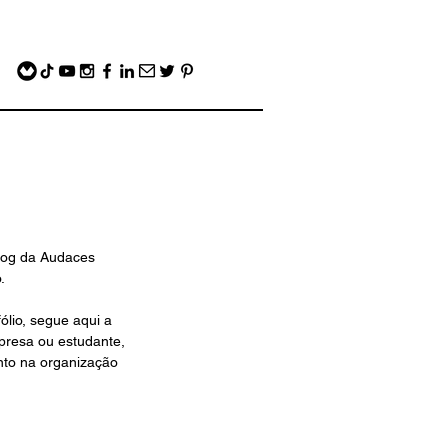
blog da Audaces 
. 
lio, segue aqui a 
mpresa ou estudante, 
nto na organização 