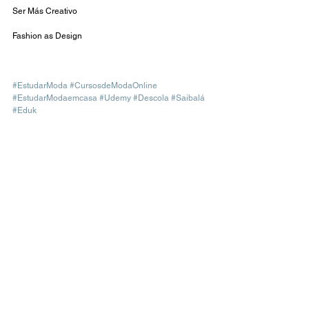
Ser Más Creativo
Fashion as Design
#EstudarModa
#CursosdeModaOnline
#EstudarModaemcasa
#Udemy
#Descola
#Saibalá
#Eduk
LIFESTYLE
TRABALHAR COM MODA