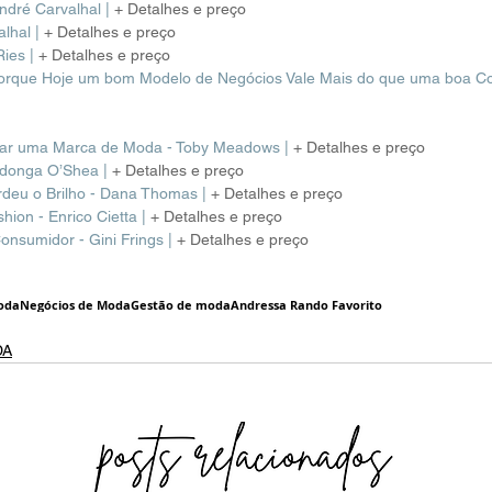
ndré Carvalhal
|
+ Detalhes e preço 
lhal 
|
+ Detalhes e preço 
Ries 
|
+ Detalhes e preço 
rque Hoje um bom Modelo de Negócios Vale Mais do que uma boa Cole
ar uma Marca de Moda - Toby Meadows 
|
+ Detalhes e preço 
adonga O’Shea
|
+ Detalhes e preço 
rdeu o Brilho - Dana Thomas
|
+ Detalhes e preço
hion - Enrico Cietta
|
+ Detalhes e preço 
onsumidor - Gini Frings
|
+ Detalhes e preço 
moda
Negócios de Moda
Gestão de moda
Andressa Rando Favorito
DA