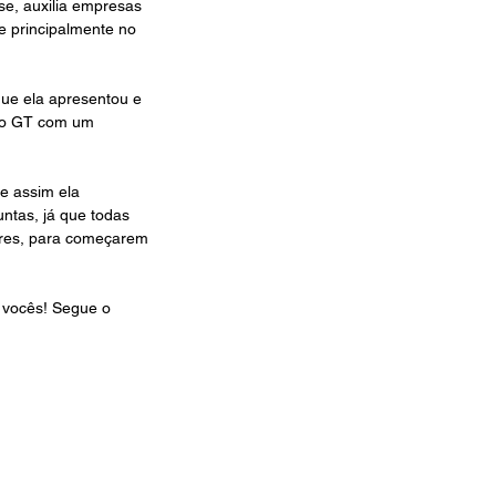
se, auxilia empresas 
e principalmente no 
ue ela apresentou e 
do GT com um 
e assim ela 
untas, já que todas 
res, para começarem 
 vocês! Segue o 