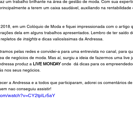
faz um trabalho brilhante na área de gestão de moda. Com sua experti
principalmente a terem um caixa saudável, auxiliando na rentabilidade 
2018, em um Colóquio de Moda e fiquei impressionada com o artigo q
ações dela em alguns trabalhos apresentados. Lembro de ter saído 
repletos de 
insights 
e dicas valiosíssimas da Andressa. 
ramos pelas redes e convidei-a para uma entrevista no canal, para qu
rea de negócios de moda. Mas aí, surgiu a ideia de fazermos uma live j
ndressa produz a 
LIVE MONDAY
 onde  dá dicas para os empreendedo
s nos seus negócios.
ecer a Andressa e a todos que participaram, adorei os comentários de
uem nao conseguiu assistir!
.com/watch?v=CY2tplLr5aY