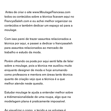
 Antes de cria
r o site 
www.MoulageFrancesa.com
todos os conteúdos sobre a técnica ficavam aqui no 
FrancysSaleh.com
 e eu achei me
lhor organizar os 
conteúdos e também dedicar um espaço só para a 
moulage. 
Com isso parei de trazer assuntos relacionados a 
técnica por aqui, e passei a dedicar o francyssaleh 
para assuntos relacionados ao mercado de 
trabalho e estudo da moda.
Porém olhando os posts por aqui senti falta de falar 
sobre a moulage, pois a técnica me auxiliou muito 
enquanto designer de moda e hoje arrumando 
como professora e mentora em áreas tanto técnica 
quanto de criação vejo que a técnica é a que 
melhor atende neste quesito.
Estudar moulage te ajuda a entender melhor sobre 
a tridimensionalidade de uma roupa, algo que na 
modelagem plana é praticamente impossível. 
Ao visualizar o corpo, o tecido e os volumes é 