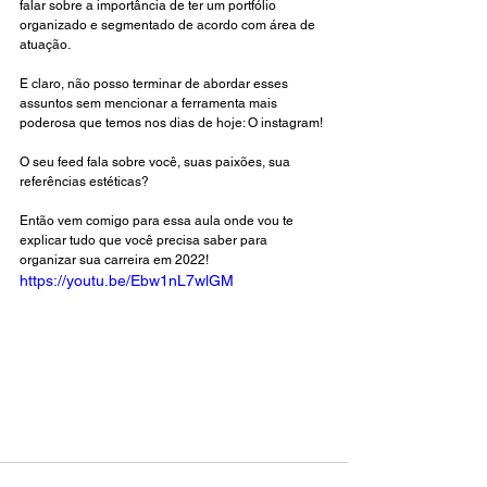
falar sobre a importância de ter um portfólio 
organizado e segmentado de acordo com área de 
atuação.
E claro, não posso terminar de abordar esses 
assuntos sem mencionar a ferramenta mais 
poderosa que temos nos dias de hoje: O instagram!
O seu feed fala sobre você, suas paixões, sua 
referências estéticas? 
Então vem comigo para essa aula onde vou te 
explicar tudo que você precisa saber para 
organizar sua carreira em 2022! 
https://youtu.be/Ebw1nL7wlGM