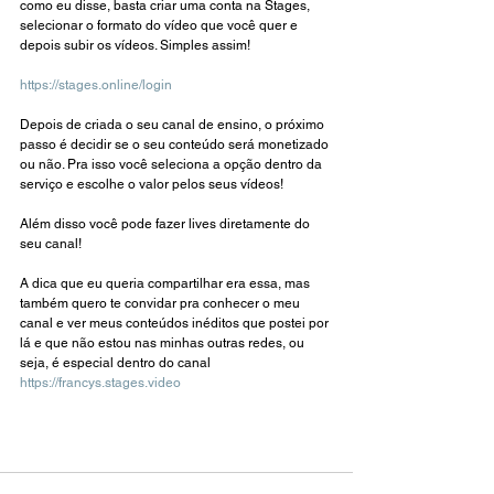
como eu disse, basta criar uma conta na Stages, 
selecionar o formato do vídeo que você quer e 
depois subir os vídeos. Simples assim!
https://stages.online/login
Depois de criada o seu canal de ensino, o próximo 
passo é decidir se o seu conteúdo será monetizado 
ou não. Pra isso você seleciona a opção dentro da 
serviço e escolhe o valor pelos seus vídeos! 
Além disso você pode fazer lives diretamente do 
seu canal! 
A dica que eu queria compartilhar era essa, mas 
também quero te convidar pra conhecer o meu 
canal e ver meus conteúdos inéditos que postei por 
lá e que não estou nas minhas outras redes, ou 
seja, é especial dentro do canal 
https://francys.stages.video