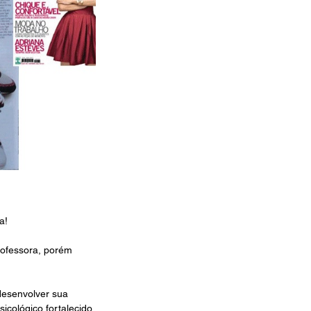
a!
rofessora, porém 
desenvolver sua 
icológico fortalecido 