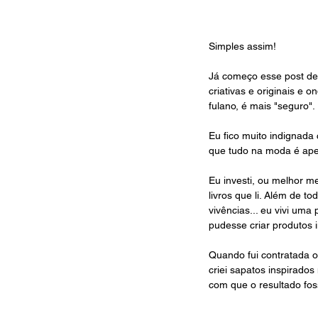
Simples assim!
Já começo esse post de 
criativas e originais e 
fulano, é mais "seguro". 
Eu fico muito indignada
que tudo na moda é ape
Eu investi, ou melhor m
livros que li. Além de t
vivências... eu vivi um
pudesse criar produtos in
Quando fui contratada o
criei sapatos inspirado
com que o resultado fos