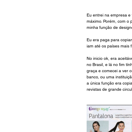
Eu entrei na empresa e f
máximo. Porém, com o pa
minha função de designe
Eu era paga para copiar
iam até os países mais f
No inicio ok, era aceitá
no Brasil, e lá no fim 
graça e comecei a ver 
banco, ou uma instituiç
a única função era copi
revistas de grande circu