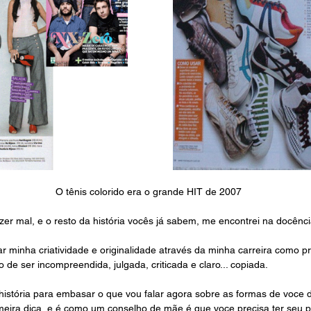
O tênis colorido era o grande HIT de 2007 
er mal, e o resto da história vocês já sabem, me encontrei na docênci
ar minha criatividade e originalidade através da minha carreira como p
de ser incompreendida, julgada, criticada e claro... copiada.
 história para embasar o que vou falar agora sobre as formas de voce 
imeira dica, e é como um conselho de mãe é que voce precisa ter seu ps