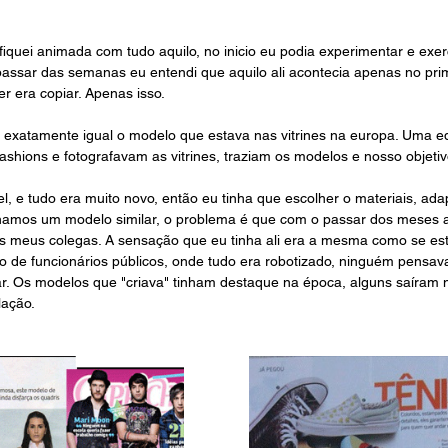
iquei animada com tudo aquilo, no inicio eu podia experimentar e exerci
ssar das semanas eu entendi que aquilo ali acontecia apenas no prim
r era copiar. Apenas isso.
 exatamente igual o modelo que estava nas vitrines na europa. Uma e
ashions e fotografavam as vitrines, traziam os modelos e nosso objetiv
vel, e tudo era muito novo, então eu tinha que escolher o materiais, ad
tínhamos um modelo similar, o problema é que com o passar dos meses a
os meus colegas. A sensação que eu tinha ali era a mesma como se es
ão de funcionários públicos, onde tudo era robotizado, ninguém pensav
ar. Os modelos que "criava" tinham destaque na época, alguns saíram n
lação. 