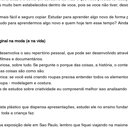
 muito bem estabelecidos dentro de voce, pois se voce não tiver, desisti
mais fácil e seguro copiar. Estudar para aprender algo novo de forma p
tudo para aprendermos algo novo e quem hoje tem esse tempo? Ainda 
iginal na moda (e na vida)
desenvolva o seu repertório pessoal, que pode ser desenvolvido atravé
 filmes e documentários.
iosa, sobre tudo. Se pergunte o porque das coisas, a história, o cont
 as coisas são como são. 
nica: se você está criando roupas precisa entender todos os elemento
oupa - modelagem e costura. 
de estudos sobre criatividade eu compreendi melhor isso analisando 
tista plástico que dispensa apresentações, estudei ele no ensino funda
 toda a criança faz.
ma exposição dele em Sao Paulo, lembro que fiquei viajando na maione