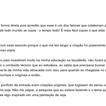
forma direta pois acredito que esse é um dos fatores que colaboram p
onde todo mundo se copia - o tempo todo! É mais fácil copiar o que está
 com esse assunto porque o que me fez largar a criação foi justamente
nas cópia.
eu pais investiram muito na minha educação na faculdade, não foram 
odo o conteúdo técnico que eu estudava, eu sabia que precisava buscar 
a parte da minha vida obcecada com isso, para quando eu chegasse no 
críveis e originais e então...
 portfolio de entrada eram criações originais, que fugissem do senso 
s na soja. Não me julgue, a pesquisa que eu estava fazendo e o tema 
se algo inspirado em uma plantação de soja. 