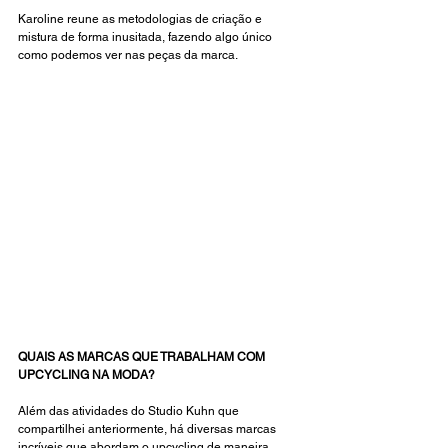
Karoline reune as metodologias de criação e 
mistura de forma inusitada, fazendo algo único 
como podemos ver nas peças da marca. 
QUAIS AS MARCAS QUE TRABALHAM COM 
UPCYCLING NA MODA? 
Além das atividades do Studio Kuhn que 
compartilhei anteriormente, há diversas marcas 
incríveis que abordam o upcycling de maneira 