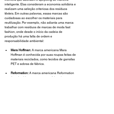
inteligente. Elas consideram a economia solidária e 
realizam uma seleção criteriosa dos resíduos 
têxteis. Em outras palavras, essas marcas são 
cuidadosas ao escolher os materiais para 
reutilização. Por exemplo, não adianta uma marca 
trabalhar com resíduos de marcas de moda fast 
fashion, onde desde o início da cadeia de 
produção há uma falta de ordem e 
responsabilidade ambiental:
Mara Hoffman:
 A marca americana Mara 
Hoffman é conhecida por suas roupas feitas de 
materiais reciclados, como tecidos de garrafas 
PET e sobras de fábrica.
Reformation:
 A marca americana Reformation 
é conhecida por suas roupas feitas de 
materiais sustentáveis, como tecidos 
reciclados e algodão orgânico.
Paris RE Made: 
Paris RE Made adquire roupas 
e peças vintage de marcas de luxo de alta 
qualidade, bem como tecidos de grife em 
estoque e transformando-os em em novas 