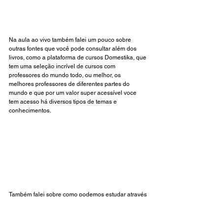
Na aula ao vivo também falei um pouco sobre 
outras fontes que você pode consultar além dos 
livros, como a plataforma de cursos 
Domestika
, que 
tem uma seleção incrível de cursos com 
professores do mundo todo, ou melhor, os 
melhores professores de diferentes partes do 
mundo e que por um valor super acessível voce 
tem acesso há diversos tipos de temas e 
conhecimentos. 
Também falei sobre como podemos estudar através 
de revistas antigas de moda e filmes, ou seja, uma 
forma de você estudar moda gratuitamente!