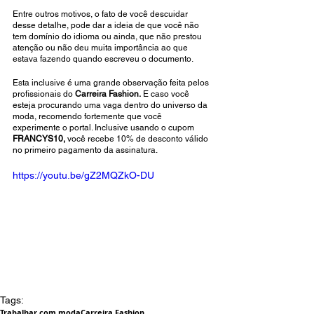
Entre outros motivos, o fato de você descuidar 
desse detalhe, pode dar a ideia de que você não 
tem domínio do idioma ou ainda, que não prestou 
atenção ou não deu muita importância ao que 
estava fazendo quando escreveu o documento.
Esta inclusive é uma grande observação feita pelos 
profissionais do 
Carreira Fashion.
 E caso você 
esteja procurando uma vaga dentro do universo da 
moda, recomendo fortemente que você 
experimente o portal. Inclusive usando o cupom 
FRANCYS10, 
você recebe 10% de desconto válido 
no primeiro pagamento da assinatura.
https://youtu.be/gZ2MQZkO-DU
Tags:
Trabalhar com moda
Carreira Fashion