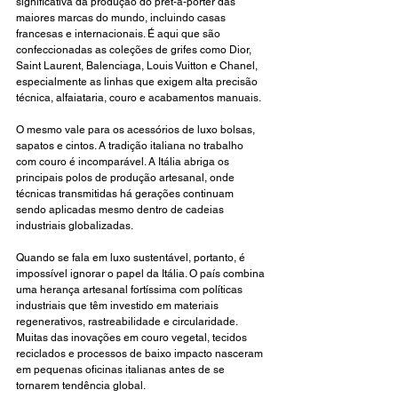
significativa da produção do prêt-à-porter das 
maiores marcas do mundo, incluindo casas 
francesas e internacionais. É aqui que são 
confeccionadas as coleções de grifes como Dior, 
Saint Laurent, Balenciaga, Louis Vuitton e Chanel, 
especialmente as linhas que exigem alta precisão 
técnica, alfaiataria, couro e acabamentos manuais.
O mesmo vale para os acessórios de luxo bolsas, 
sapatos e cintos. A tradição italiana no trabalho 
com couro é incomparável. A Itália abriga os 
principais polos de produção artesanal, onde 
técnicas transmitidas há gerações continuam 
sendo aplicadas mesmo dentro de cadeias 
industriais globalizadas.
Quando se fala em luxo sustentável, portanto, é 
impossível ignorar o papel da Itália. O país combina 
uma herança artesanal fortíssima com políticas 
industriais que têm investido em materiais 
regenerativos, rastreabilidade e circularidade. 
Muitas das inovações em couro vegetal, tecidos 
reciclados e processos de baixo impacto nasceram 
em pequenas oficinas italianas antes de se 
tornarem tendência global.