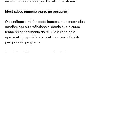
mestrado e doutorado, no Brasil e no exterior.
Mestrado: o primeiro passo na pesquisa
O tecnólogo também pode ingressar em mestrados 
acadêmicos ou profissionais, desde que o curso 
tenha reconhecimento do MEC e o candidato 
apresente um projeto coerente com as linhas de 
pesquisa do programa.
Aqui o foco já é outro: o mestrado não é apenas 
uma continuidade da graduação, mas uma imersão 
no pensamento científico, na escrita e na 
construção de conhecimento original, ou seja, 
PRECISA gostar de ler e escrever.
Doutorado: continuidade e aprofundamento
Para o doutorado, a exigência é ter concluído um 
mestrado stricto sensu, seja ele acadêmico ou 
profissional.
Ou seja, o caminho natural é:
Tecnólogo → Mestrado → Doutorado.