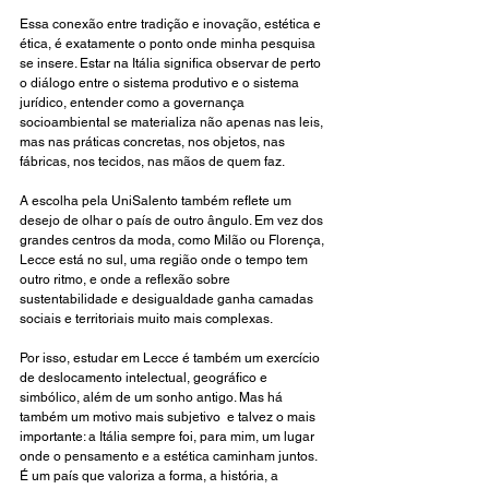
Essa conexão entre tradição e inovação, estética e 
ética, é exatamente o ponto onde minha pesquisa 
se insere. Estar na Itália significa observar de perto 
o diálogo entre o sistema produtivo e o sistema 
jurídico, entender como a governança 
socioambiental se materializa não apenas nas leis, 
mas nas práticas concretas, nos objetos, nas 
fábricas, nos tecidos, nas mãos de quem faz.
A escolha pela UniSalento também reflete um 
desejo de olhar o país de outro ângulo. Em vez dos 
grandes centros da moda, como Milão ou Florença, 
Lecce está no sul, uma região onde o tempo tem 
outro ritmo, e onde a reflexão sobre 
sustentabilidade e desigualdade ganha camadas 
sociais e territoriais muito mais complexas. 
Por isso, estudar em Lecce é também um exercício 
de deslocamento intelectual, geográfico e 
simbólico, além de um sonho antigo. Mas há 
também um motivo mais subjetivo  e talvez o mais 
importante: a Itália sempre foi, para mim, um lugar 
onde o pensamento e a estética caminham juntos. 
É um país que valoriza a forma, a história, a 