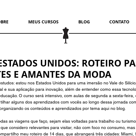
OBRE
MEUS CURSOS
BLOG
CONTATO
 ESTADOS UNIDOS: ROTEIRO P
ES E AMANTES DA MODA
tudos: estou nos Estados Unidos para uma imersão no Vale do Silício,
icial e sua aplicação para inovação, além de entender como essa tecnol
ducação. O curso será intensivo, com aulas de segunda a sexta-feira, 
rtilhar alguns dos aprendizados com vocês ao longo dessa jornada com
organizando os conteúdos e aprendizados por tema aqui no blog. 
das as viagens que faço, sejam elas voltadas para trabalho ou turismo
as que considero relevantes para visitar, não com foco no consumo, mas
ompartilho meu roteiro de 14 dias, que abrangerá três cidades: Miami, 