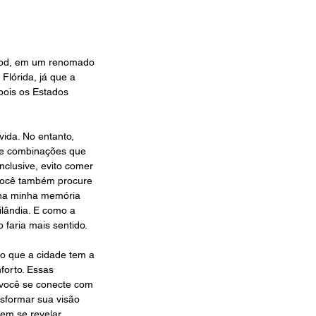
ood, em um renomado 
lórida, já que a 
pois os Estados 
ida. No entanto, 
 e combinações que 
clusive, evito comer 
 você também procure 
 na minha memória  
ilândia. E como a 
 faria mais sentido.
 o que a cidade tem a 
forto. Essas 
você se conecte com 
nsformar sua visão 
dem se revelar 