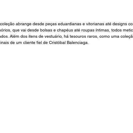
 coleção abrange desde peças eduardianas e vitorianas até designs c
ssórios, que vai desde bolsas e chapéus até roupas íntimas, todos met
os. Além dos itens de vestuário, há tesouros raros, como uma coleçã
nais de um cliente fiel de Cristóbal Balenciaga.