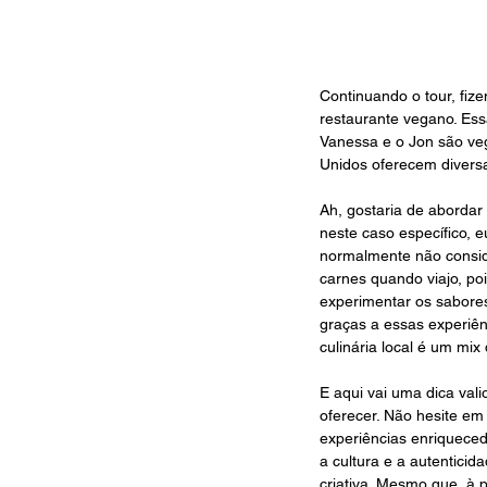
Continuando o tour, fi
restaurante vegano. Ess
Vanessa e o Jon são veg
Unidos oferecem diversa
Ah, gostaria de abordar
neste caso específico, 
normalmente não conside
carnes quando viajo, po
experimentar os sabore
graças a essas experiênc
culinária local é um mi
E aqui vai uma dica val
oferecer. Não hesite em
experiências enriquece
a cultura e a autentici
criativa. Mesmo que, à p