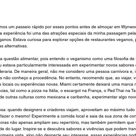
zemos um passeio rápido por esses pontos antes de almoçar em Wynw
a experiência foi uma das atrações especiais da minha passagem pela F
anos. Estava curiosa para explorar opções de restaurantes veganos, 
s alternativas.
 a questão alimentar, pois entendo o veganismo como uma filosofia de v
eu estava particularmente interessada em experimentar novos sabores
raria. De maneira geral, não me considero uma pessoa carnívora e, in
is não conheço a procedência. No entanto, recomendo que, ao viajar,
s locais ou experiências novas. Miami certamente deixará uma marca
ias, tal como a pizza na Itália, o escargot na França, o Pad Thai na Ta
x de outras culturas como mexicana e caribenha, experimentar algo novo
iosa: quando designers e criadores viajam, aproveitam ao máximo tudo
 fazer o mesmo! Experimente a comida local e saia da sua zona de con
doras não apenas ampliam seu repertório, mas também permitem que 
dade do lugar. Inspire-se e descubra sabores e vivências que podem tra
rimeira vista, algo não desperte seu interesse, essas experiências po