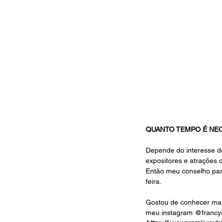
QUANTO TEMPO É NECE
Depende do interesse de
expositores e atrações
Então meu conselho para
feira. 
Gostou de conhecer mais
meu in
stagram 
@francy