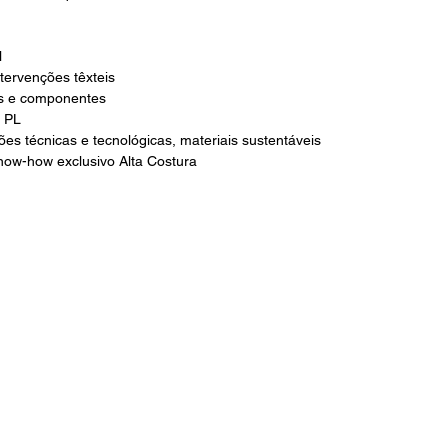
l 
tervenções têxteis
s e componentes
s PL
ões técnicas e tecnológicas, materiais sustentáveis
know-how exclusivo Alta Costura