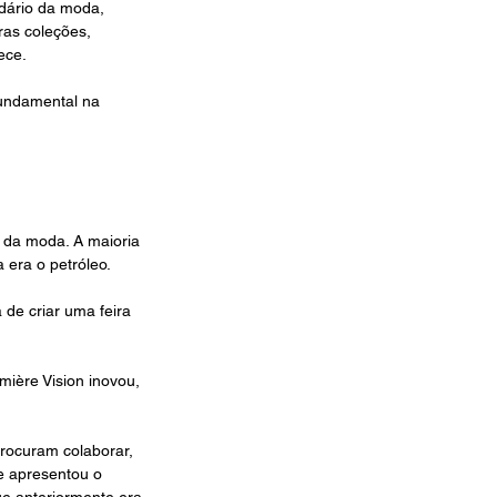
dário da moda, 
ras coleções, 
ece.
undamental na 
 da moda. A maioria 
 era o petróleo.
 de criar uma feira 
mière Vision inovou, 
rocuram colaborar, 
 apresentou o 
e anteriormente era 