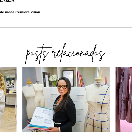
ion.com
 de moda
Première Vision