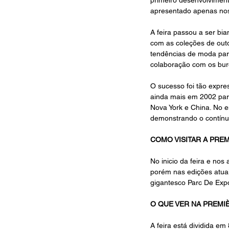
apresentado apenas nos 
A feira passou a ser bia
com as coleções de outo
tendências de moda par
colaboração com os bur
O sucesso foi tão expre
ainda mais em 2002 para
Nova York e China. No e
demonstrando o contínuo
COMO VISITAR A PREM
No inicio da feira e nos
porém nas edições atuais
gigantesco Parc De Expos
O QUE VER NA PREMIÈ
A feira está dividida em