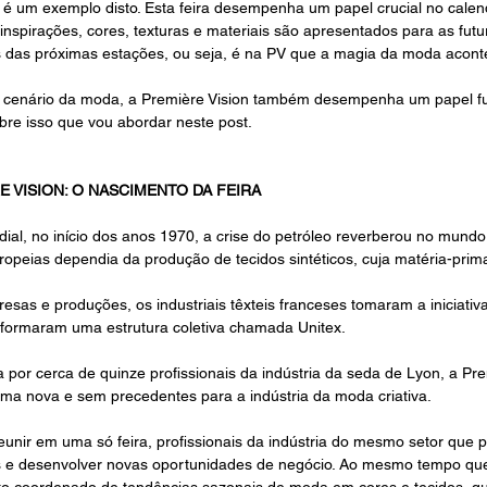
 é um exemplo disto. Esta feira desempenha um papel crucial no calen
inspirações, cores, texturas e materiais são apresentados para as futu
 das próximas estações, ou seja, é na PV que a magia da moda acont
 cenário da moda, a Première Vision também desempenha um papel f
obre isso que vou abordar neste post.
E VISION: O NASCIMENTO DA FEIRA
ial, no início dos anos 1970, a crise do petróleo reverberou no mundo
uropeias dependia da produção de tecidos sintéticos, cuja matéria-prima
sas e produções, os industriais têxteis franceses tomaram a iniciativa
 formaram uma estrutura coletiva chamada Unitex.
por cerca de quinze profissionais da indústria da seda de Lyon, a Pre
ma nova e sem precedentes para a indústria da moda criativa. 
unir em uma só feira, profissionais da indústria do mesmo setor que p
 e desenvolver novas oportunidades de negócio. Ao mesmo tempo que
to coordenado de tendências sazonais de moda em cores e tecidos, qu