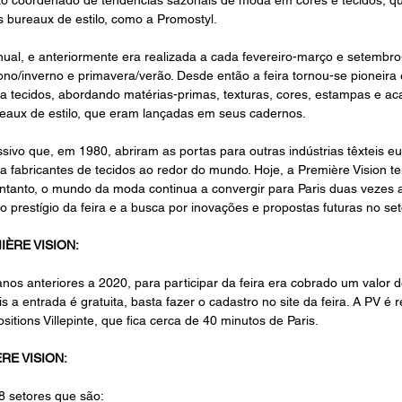
bureaux de estilo, como a Promostyl. 
nual, e anteriormente era realizada a cada fevereiro-março e setembro
no/inverno e primavera/verão. Desde então a feira tornou-se pioneira
a tecidos, abordando matérias-primas, texturas, cores, estampas e a
eaux de estilo, que eram lançadas em seus cadernos.
ssivo que, em 1980, abriram as portas para outras indústrias têxteis e
 fabricantes de tecidos ao redor do mundo. Hoje, a Première Vision t
ntanto, o mundo da moda continua a convergir para Paris duas vezes a
 prestígio da feira e a busca por inovações e propostas futuras no set
IÈRE VISION:
 anos anteriores a 2020, para participar da feira era cobrado um valor 
 a entrada é gratuita, basta fazer o cadastro no site da feira. A PV é r
itions Villepinte, que fica cerca de 40 minutos de Paris. 
RE VISION:
 8 setores que são: 