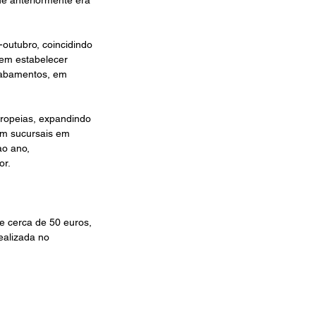
-outubro, coincidindo 
 em estabelecer 
cabamentos, em 
uropeias, expandindo 
em sucursais em 
o ano, 
or.
de cerca de 50 euros, 
ealizada no 