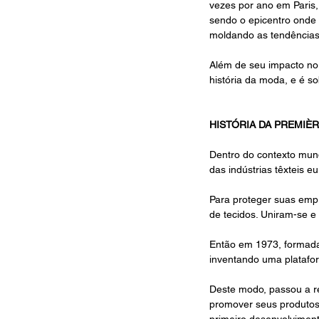
vezes por ano em Paris,
sendo o epicentro onde 
moldando as tendências
Além de seu impacto no
história da moda, e é s
HISTÓRIA DA PREMIÈR
Dentro do contexto mund
das indústrias têxteis e
Para proteger suas empre
de tecidos. Uniram-se e
Então em 1973, formada 
inventando uma platafor
Deste modo, passou a re
promover seus produtos
primeiro desenvolvimen