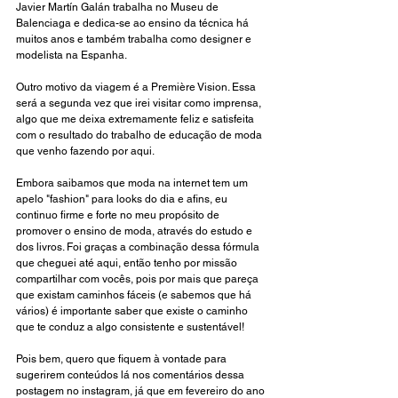
Javier Martín Galán trabalha no Museu de 
Balenciaga e dedica-se ao ensino da técnica há 
muitos anos e também trabalha como designer e 
modelista na Espanha.
Outro motivo da viagem é a Première Vision. Essa 
será a segunda vez que irei visitar como imprensa, 
algo que me deixa extremamente feliz e satisfeita 
com o resultado do trabalho de educação de moda 
que venho fazendo por aqui. 
Embora saibamos que moda na internet tem um 
apelo "fashion" para looks do dia e afins, eu 
continuo firme e forte no meu propósito de 
promover o ensino de moda, através do estudo e 
dos livros. Foi graças a combinação dessa fórmula 
que cheguei até aqui, então tenho por missão 
compartilhar com vocês, pois por mais que pareça 
que existam caminhos fáceis (e sabemos que há 
vários) é importante saber que existe o caminho 
que te conduz a algo consistente e sustentável! 
Pois bem, quero que fiquem à vontade para 
sugerirem conteúdos lá nos comentários dessa 
postagem no instagram, já que em fevereiro do ano 