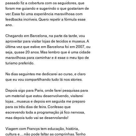
passado fiz a cobertura com os seguidores, que 
foram me guiando e sugerindo o que gostariam de 
ver. Essa foi uma experiência maravilhosa com 
feedbacks incríveis. Quero repetir a fórmula esse 
ano.
Chegando em Barcelona, na parte da tarde, vou 
aproveitar para visitar lojas de tecidos e museus. A 
última vez que estive em Barcelona foi em 2007, ou 
seja, quase 20 anos. Mas lembro que é uma cidade 
maravilhosa para caminhar e é esse o meu tipo de 
turismo preferido.
Ns dias seguintes me dedicarei ao curso, e claro 
que eu vou compartilhando tudo lá nos stories.
Depois sigo para Paris, onde farei pesquisas para 
um material que estou desenvolvendo, visitarei 
lojas... museus e depois em seguida me preparo 
para os três dias de feira. Confesso que 
escrevendo toda a programação já fico nervosa, 
mas depois tudo vai se desenrolando!
Viagem com Francys tem educação, história, 
cultura e.... não pode faltar as comprinhas. Tenho 