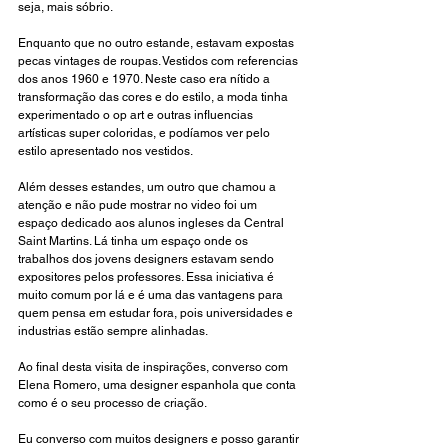
seja, mais sóbrio.
Enquanto que no outro estande, estavam expostas 
pecas vintages de roupas. Vestidos com referencias 
dos anos 1960 e 1970. Neste caso era nítido a 
transformação das cores e do estilo, a moda tinha 
experimentado o op art e outras influencias 
artísticas super coloridas, e podíamos ver pelo 
estilo apresentado nos vestidos.
Além desses estandes, um outro que chamou a 
atenção e não pude mostrar no video foi um 
espaço dedicado aos alunos ingleses da Central 
Saint Martins. Lá tinha um espaço onde os 
trabalhos dos jovens designers estavam sendo 
expositores pelos professores. Essa iniciativa é 
muito comum por lá e é uma das vantagens para 
quem pensa em estudar fora, pois universidades e 
industrias estão sempre alinhadas.
Ao final desta visita de inspirações, converso com 
Elena Romero, uma designer espanhola que conta 
como é o seu processo de criação. 
Eu converso com muitos designers e posso garantir 