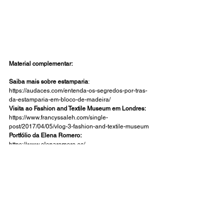
Material complementar: 
Saiba mais sobre estamparia
: 
https://audaces.com/entenda-os-segredos-por-tras-
da-estamparia-em-bloco-de-madeira/
Visita ao Fashion and Textile Museum em Londres:
https://www.francyssaleh.com/single-
post/2017/04/05/vlog-3-fashion-and-textile-museum
Portfólio da Elena Romero: 
https://www.elenaromero.es/
Tags:
Design autoral
Designer gráfico
Estampas
INSPIRAÇÃO