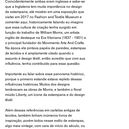
Coincidentemente ambas eram inglesas e sabe-se 
que a Inglaterra tem muita importância no design 
de estamparia, até mostrei em uma exposição que 
visitei em 2017 no 
Fashion and Textile Museum e 
comentei aqui
, historicamente falando eu imagino 
que essa cultura de criação tenha surgido em 
função do trabalho de William Morris, um artista 
inglês de destaque na Era Vitoriana (1837 - 1901) e 
o principal fundador do Movimento Arts And Crafts. 
Na época ele pintava papéis de paredes, estampas 
de tecidos e é amplamente citado quando o 
assunto é design têxtil, então acredito que com sua 
influência, tenha contribuído para essa questão.
Importante eu falar sobre esse panorama histórico, 
porque o primeiro estande estava repleto dessas 
influências históricas. Muitos dos designs 
lembravam as obras de Morris, e também o floral 
miúdo Liberty, um ícone da estamparia e do design 
têxtil.
Além dessas referências em cartelas antigas de 
tecidos, também tinham inúmeros livros de 
inspiração, porém todos nesse estilo de estampas, 
algo mais vintage, com cara de início do século, ou 