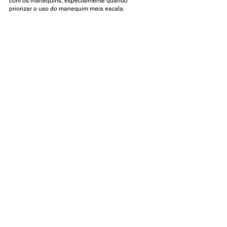
com os manequins, especialmente quando 
priorizar o uso do manequim meia escala.