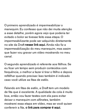
O primeiro aprendizado é impermeabilizar o 
manequim. Eu confesso que não dei muita atenção 
a esse detalhe, porém agora vejo que poderia ter 
evitado o bolor se tivesse feito essa etapa. O 
impermeabilizante pode ser adquirido diretamente 
no site da Draft 
nesse link aqui. 
Ainda não fiz a 
impermeabilização do meu manequim, mas assim 
que fazer vou gravar um vídeo mostrando no meu 
canal. 
O segundo aprendizado é referente aos fitilhos. Se 
eu ficar um tempo sem produzir conteúdos com 
frequência, o melhor a fazer é tirar o fitilho e depois 
refitilhar quando precisar. Isso também é indicado 
caso você utilize as fitas de estilo.
Falando em fitas de estilo, a Draft tem um modelo 
de fita que é excelente. A qualidade da cola é muito 
boa, então vou fazer testes com ela para evitar 
deixar o manequim com alfinetes, também 
mostrarei essa etapa em vídeo, mas se você quiser 
confererir a fita, 
o link para comprar é aqui.