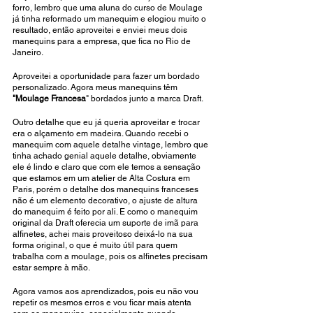
forro, lembro que uma aluna do curso de Moulage 
já tinha reformado um manequim e elogiou muito o 
resultado, então aproveitei e enviei meus dois 
manequins para a empresa, que fica no Rio de 
Janeiro.
Aproveitei a oportunidade para fazer um bordado 
personalizado. Agora meus manequins têm
"Moulage Francesa
" bordados junto a marca Draft.
Outro detalhe que eu já queria aproveitar e trocar 
era o alçamento em madeira. Quando recebi o 
manequim com aquele detalhe vintage, lembro que 
tinha achado genial aquele detalhe, obviamente 
ele é lindo e claro que com ele temos a sensação 
que estamos em um atelier de Alta Costura em 
Paris, porém o detalhe dos manequins franceses 
não é um elemento decorativo, o ajuste de altura 
do manequim é feito por ali. E como o manequim 
original da Draft oferecia um suporte de imã para 
alfinetes, achei mais proveitoso deixá-lo na sua 
forma original, o que é muito útil para quem 
trabalha com a moulage, pois os alfinetes precisam 
estar sempre à mão.
Agora vamos aos aprendizados, pois eu não vou 
repetir os mesmos erros e vou ficar mais atenta 