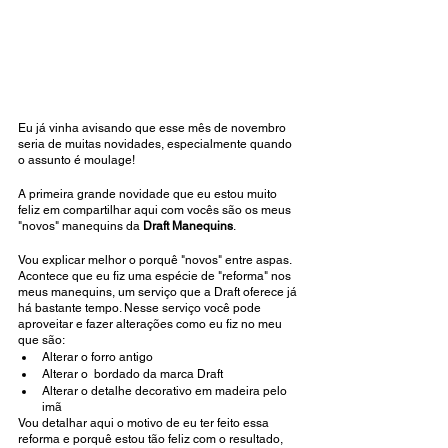
Eu já vinha avisando que esse mês de novembro 
seria de muitas novidades, especialmente quando 
o assunto é moulage!
A primeira grande novidade que eu estou muito 
feliz em compartilhar aqui com vocês são os meus 
"novos" manequins da 
Draft Manequins
.
Vou explicar melhor o porquê "novos" entre aspas. 
Acontece que eu fiz uma espécie de "reforma" nos 
meus manequins, um serviço que a Draft oferece já 
há bastante tempo. Nesse serviço você pode 
aproveitar e fazer alterações como eu fiz no meu 
que são:
Alterar o forro antigo
Alterar o  bordado da marca Draft
Alterar o detalhe decorativo em madeira pelo 
imã
Vou detalhar aqui o motivo de eu ter feito essa 
reforma e porquê estou tão feliz com o resultado, 