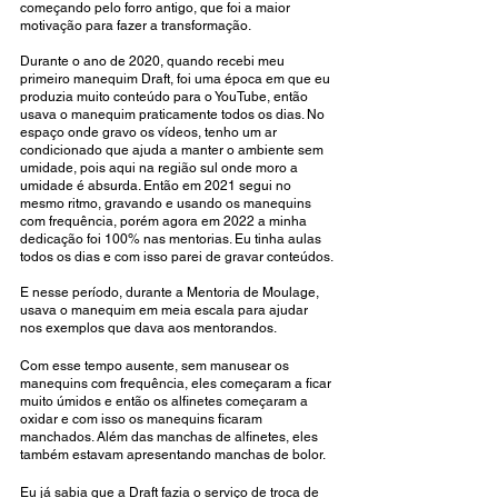
começando pelo forro antigo, que foi a maior 
motivação para fazer a transformação. 
Durante o ano de 2020, quando recebi meu 
primeiro manequim Draft, foi uma época em que eu 
produzia muito conteúdo para o YouTube, então 
usava o manequim praticamente todos os dias. No 
espaço onde gravo os vídeos, tenho um ar 
condicionado que ajuda a manter o ambiente sem 
umidade, pois aqui na região sul onde moro a 
umidade é absurda. Então em 2021 segui no 
mesmo ritmo, gravando e usando os manequins 
com frequência, porém agora em 2022 a minha 
dedicação foi 100% nas mentorias. Eu tinha aulas 
todos os dias e com isso parei de gravar conteúdos. 
E nesse período, durante a Mentoria de Moulage, 
usava o manequim em meia escala para ajudar 
nos exemplos que dava aos mentorandos.
Com esse tempo ausente, sem manusear os 
manequins com frequência, eles começaram a ficar 
muito úmidos e então os alfinetes começaram a 
oxidar e com isso os manequins ficaram 
manchados. Além das manchas de alfinetes, eles 
também estavam apresentando manchas de bolor.
Eu já sabia que a Draft fazia o serviço de troca de 