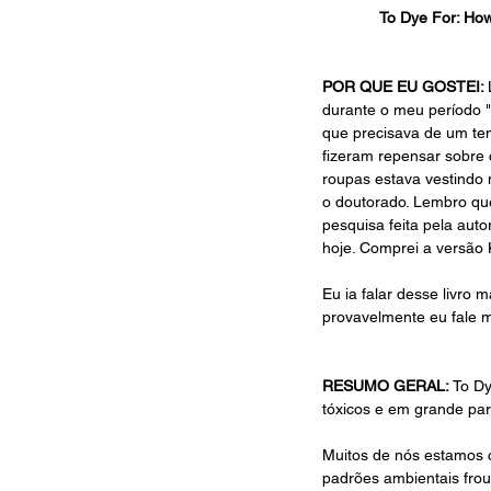
To Dye For: How
POR QUE EU GOSTEI: 
durante o meu período "
que precisava de um tem
fizeram repensar sobre
roupas estava vestindo 
o doutorado. Lembro que
pesquisa feita pela aut
hoje. Comprei a versão K
Eu ia falar desse livro 
provavelmente eu fale mu
RESUMO GERAL: 
To Dy
tóxicos e em grande pa
Muitos de nós estamos c
padrões ambientais fro