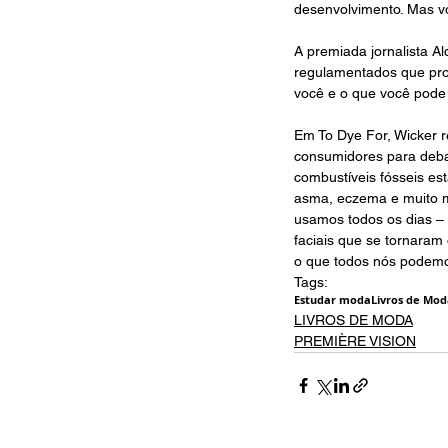
desenvolvimento. Mas v
A premiada jornalista Al
regulamentados que pro
você e o que você pode 
Em To Dye For, Wicker 
consumidores para debai
combustíveis fósseis es
asma, eczema e muito m
usamos todos os dias – 
faciais que se tornaram
o que todos nós podemo
Tags:
Estudar moda
Livros de Mo
LIVROS DE MODA
PREMIÈRE VISION