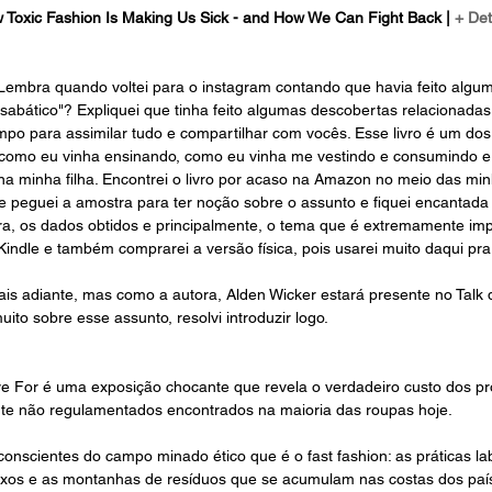
 Toxic Fashion Is Making Us Sick - and How We Can Fight Back | 
+ Det
Lembra quando voltei para o instagram contando que havia feito algu
sabático"? Expliquei que tinha feito algumas descobertas relacionadas 
po para assimilar tudo e compartilhar com vocês. Esse livro é um do
 como eu vinha ensinando, como eu vinha me vestindo e consumindo e 
na minha filha. Encontrei o livro por acaso na Amazon no meio das mi
 peguei a amostra para ter noção sobre o assunto e fiquei encantada
ora, os dados obtidos e principalmente, o tema que é extremamente imp
indle e também comprarei a versão física, pois usarei muito daqui pra 
mais adiante, mas como a autora, Alden Wicker estará presente no Talk 
ito sobre esse assunto, resolvi introduzir logo. 
e For é uma exposição chocante que revela o verdadeiro custo dos pr
rte não regulamentados encontrados na maioria das roupas hoje.
onscientes do campo minado ético que é o fast fashion: as práticas la
uxos e as montanhas de resíduos que se acumulam nas costas dos paí