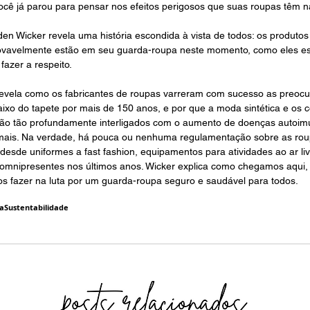
ocê já parou para pensar nos efeitos perigosos que suas roupas têm 
den Wicker revela uma história escondida à vista de todos: os produtos
vavelmente estão em seu guarda-roupa neste momento, como eles es
fazer a respeito.
revela como os fabricantes de roupas varreram com sucesso as preoc
xo do tapete por mais de 150 anos, e por que a moda sintética e os co
tão tão profundamente interligados com o aumento de doenças autoimun
ais. Na verdade, há pouca ou nenhuma regulamentação sobre as roup
desde uniformes a fast fashion, equipamentos para atividades ao ar li
 omnipresentes nos últimos anos. Wicker explica como chegamos aqui, 
s fazer na luta por um guarda-roupa seguro e saudável para todos.
da
Sustentabilidade