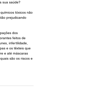
na sua saúde? 
 químicos tóxicos não 
tão prejudicando 
upações dos 
rantes feitos de 
es, infertilidade, 
as e os têxteis que 
vre e até máscaras 
quais são os riscos e 