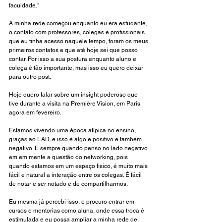
faculdade."
A minha rede começou enquanto eu era estudante, 
o contato com professores, colegas e profissionais 
que eu tinha acesso naquele tempo, foram os meus 
primeiros contatos e que até hoje sei que posso 
contar. Por isso a sua postura enquanto aluno e 
colega é tão importante, mas isso eu quero deixar 
para outro post.
Hoje quero falar sobre um insight poderoso que 
tive durante a visita na Première Vision, em Paris 
agora em fevereiro. 
Estamos vivendo uma época atípica no ensino, 
graças ao EAD, e isso é algo e positivo e também 
negativo. E sempre quando penso no lado negativo 
em em mente a questão do networking, pois 
quando estamos em um espaço fisico, é muito mais 
fácil e natural a interação entre os colegas. É fácil 
de notar e ser notado e de compartilharmos. 
Eu mesma já percebi isso, e procuro entrar em 
cursos e mentorias como aluna, onde essa troca é 
estimulada e eu possa ampliar a minha rede de 