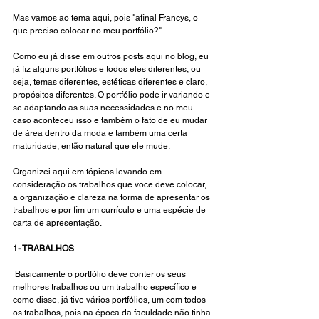
Mas vamos ao tema aqui, pois "afinal Francys, o 
que preciso colocar no meu portfólio?"
Como eu já disse em outros posts aqui no blog, eu 
já fiz alguns portfólios e todos eles diferentes, ou 
seja, temas diferentes, estéticas diferentes e claro, 
propósitos diferentes. O portfólio pode ir variando e 
se adaptando as suas necessidades e no meu 
caso aconteceu isso e também o fato de eu mudar 
de área dentro da moda e também uma certa 
maturidade, então natural que ele mude. 
Organizei aqui em tópicos levando em 
consideração os trabalhos que voce deve colocar, 
a organização e clareza na forma de apresentar os 
trabalhos e por fim um currículo e uma espécie de 
carta de apresentação. 
1- TRABALHOS
 Basicamente o portfólio deve conter os seus 
melhores trabalhos ou um trabalho específico e 
como disse, já tive vários portfólios, um com todos 
os trabalhos, pois na época da faculdade não tinha 