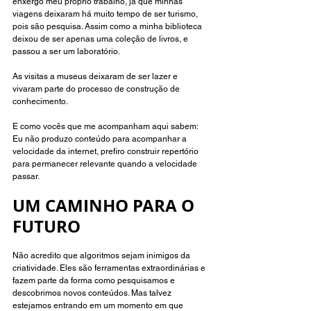
enxergo meu próprio trabalho, já que minhas 
viagens deixaram há muito tempo de ser turismo, 
pois são pesquisa. Assim como a minha biblioteca 
deixou de ser apenas uma coleção de livros, e 
passou a ser um laboratório.
As visitas a museus deixaram de ser lazer e 
vivaram parte do processo de construção de 
conhecimento.
E como vocês que me acompanham aqui sabem: 
Eu não produzo conteúdo para acompanhar a 
velocidade da internet, prefiro construir repertório 
para permanecer relevante quando a velocidade 
passar.
UM CAMINHO PARA O 
FUTURO 
Não acredito que algoritmos sejam inimigos da 
criatividade. Eles são ferramentas extraordinárias e 
fazem parte da forma como pesquisamos e 
descobrimos novos conteúdos. Mas talvez 
estejamos entrando em um momento em que 