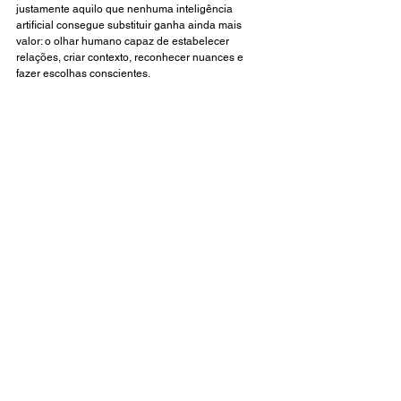
justamente aquilo que nenhuma inteligência 
artificial consegue substituir ganha ainda mais 
valor: o olhar humano capaz de estabelecer 
relações, criar contexto, reconhecer nuances e 
fazer escolhas conscientes.
Na moda, talvez a próxima grande tendência não 
seja consumir mais. Seja aprender a escolher 
melhor.
E, quem sabe, seja exatamente isso que 
chamamos de curadoria.
Tags:
repertório na moda
Curadoria de moda
Fashion curator
omakase culture
omakase fashion
repertório cultural
CURADORIA DE MODA