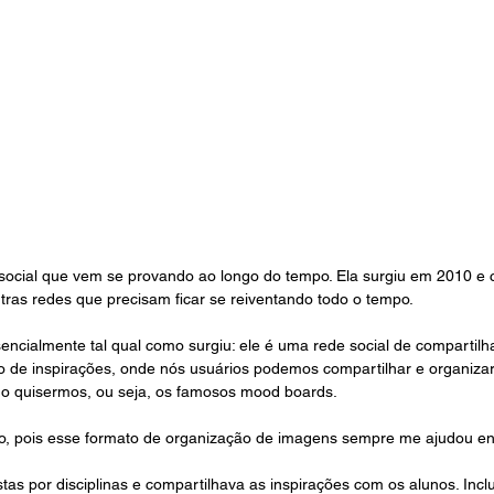
social que vem se provando ao longo do tempo. Ela surgiu em 2010 e co
utras redes que precisam ficar se reiventando todo o tempo.
sencialmente tal qual como surgiu: ele é uma rede social de compartilh
 de inspirações, onde nós usuários podemos compartilhar e organizar
mo quisermos, ou seja, os famosos mood boards. 
po, pois esse formato de organização de imagens sempre me ajudou e
as por disciplinas e compartilhava as inspirações com os alunos. Incl