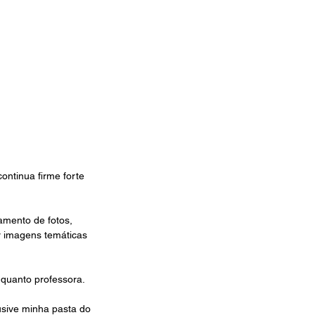
ntinua firme forte 
amento de fotos, 
 imagens temáticas 
nquanto professora.
usive minha pasta do 