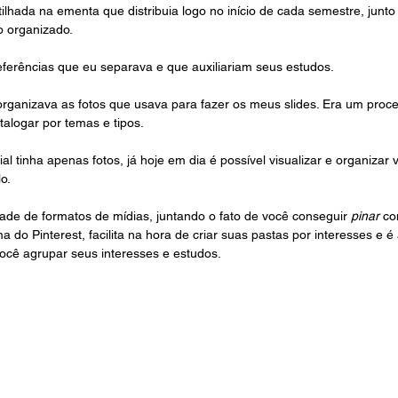
ilhada na ementa que distribuia logo no início de cada semestre, junto
o organizado.
eferências que eu separava e que auxiliariam seus estudos.
ganizava as fotos que usava para fazer os meus slides. Era um proce
talogar por temas e tipos.
l tinha apenas fotos, já hoje em dia é possível visualizar e organizar v
o.
de de formatos de mídias, juntando o fato de você conseguir 
pinar 
co
a do Pinterest, facilita na hora de criar suas pastas por interesses e é
ocê agrupar seus interesses e estudos.