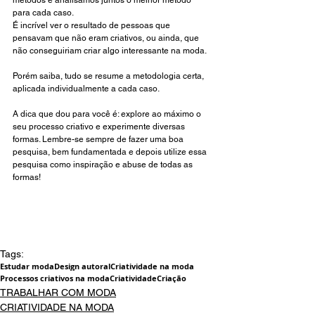
métodos e analisamos juntos o melhor método 
para cada caso. 
É incrível ver o resultado de pessoas que 
pensavam que não eram criativos, ou ainda, que 
não conseguiriam criar algo interessante na moda. 
Porém saiba, tudo se resume a metodologia certa, 
aplicada individualmente a cada caso. 
A dica que dou para você é: explore ao máximo o 
seu processo criativo e experimente diversas 
formas. Lembre-se sempre de fazer uma boa 
pesquisa, bem fundamentada e depois utilize essa 
pesquisa como inspiração e abuse de todas as 
formas!
Tags:
Estudar moda
Design autoral
Criatividade na moda
Processos criativos na moda
Criatividade
Criação
TRABALHAR COM MODA
CRIATIVIDADE NA MODA