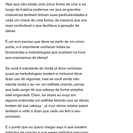
Veja que não existe uma única forma de criar e ao 
longo da história podemos ver que os grandes 
costureiros também tinham suas particularidades e 
cada um criava de uma forma, da maneira que era 
mais confortável e que facilitava a geração de 
ideias.
É um erro pensar que deve-se partir de um único 
ponto, e é importante conhecer todas as 
ferramentas e metodologias que auxiliam na hora 
que precisamos de ideias! 
Se você é estudante de moda já deve conhecer 
quais as metodologias existem e inclusive deve 
fazer uso de algumas, mas se você ainda não 
estuda moda e ao ver um estilista criando, pensa 
que tudo surge de sua cabeça de forma simples, 
está enganada. Claro, às vezes eu ouço em 
alguma entrevista um estilista falando que as ideias 
brotam de sua cabeça... já ouvi vários relatos assim 
também e volto a dizer que cada um tem o seu 
processo.
E o ponto que eu quero chegar aqui é que existem 
métodos de criação e que esses métodos precisam 