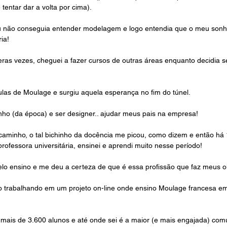
tentar dar a volta por cima). 
u não conseguia entender modelagem e logo entendia que o meu sonho
ia! 
eras vezes, cheguei a fazer cursos de outras áreas enquanto decidia s
aulas de Moulage e surgiu aquela esperança no fim do túnel. 
nho (da época) e ser designer.. ajudar meus pais na empresa!
aminho, o tal bichinho da docência me picou, como dizem e então há 
rofessora universitária, ensinei e aprendi muito nesse período! 
o ensino e me deu a certeza de que é essa profissão que faz meus ol
o trabalhando em um projeto on-line onde ensino Moulage francesa em
 mais de 3.600 alunos e até onde sei é a maior (e mais engajada) co