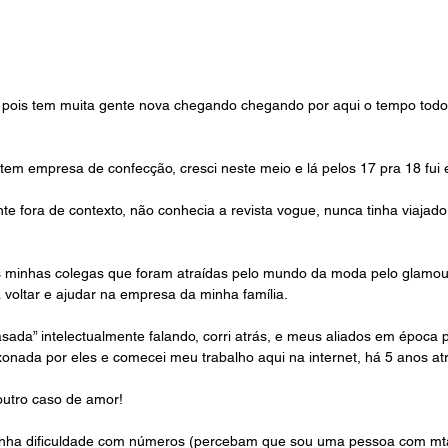
a pois tem muita gente nova chegando chegando por aqui o tempo todo
 tem empresa de confecção, cresci neste meio e lá pelos 17 pra 18 fui
e fora de contexto, não conhecia a revista vogue, nunca tinha viajado
s minhas colegas que foram atraídas pelo mundo da moda pelo glamour,
 voltar e ajudar na empresa da minha família.
sada” intelectualmente falando, corri atrás, e meus aliados em época p
ixonada por eles e comecei meu trabalho aqui na internet, há 5 anos atr
utro caso de amor! 
nha dificuldade com números (percebam que sou uma pessoa com mtas