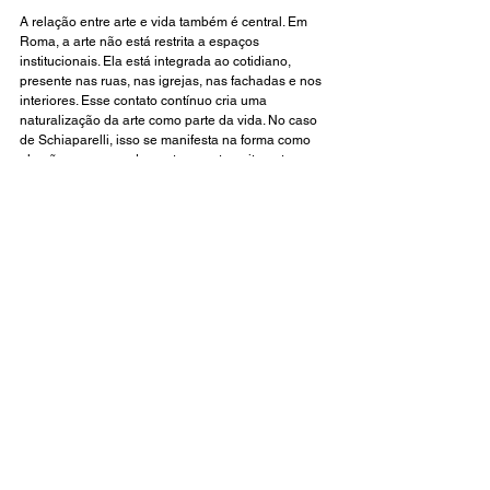
A relação entre arte e vida também é central. Em 
Roma, a arte não está restrita a espaços 
institucionais. Ela está integrada ao cotidiano, 
presente nas ruas, nas igrejas, nas fachadas e nos 
interiores. Esse contato contínuo cria uma 
naturalização da arte como parte da vida. No caso 
de Schiaparelli, isso se manifesta na forma como 
ela não separa moda e arte, mas transita entre os 
dois campos com liberdade.
Na Sant'Agnese in Agone, o Barroco não busca 
equilíbrio, busca impacto. Entre mármores, colunas 
e relevos, a arquitetura conduz o olhar para o alto, 