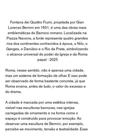
Fontana dei Quattro Fiumi, projetada por Gian 
Lorenzo Bernini em 1651, é uma das obras mais 
emblemáticas do Barroco romano. Localizada na 
Piazza Navona, a fonte representa quatro grandes 
rios dos continentes conhecidos à época, o Nilo, o 
Ganges, o Danúbio e o Rio da Prata, simbolizando 
o alcance universal do poder da Igreja e da Roma 
papal - 2025
Roma, nesse sentido, não é apenas uma cidade, 
mas um sistema de formação de olhar. E isso pode 
ser observado de forma bastante concreta, já que 
Roma ensina, antes de tudo, o valor do excesso e 
do drama. 
A cidade é marcada por uma estética intensa, 
visível nas esculturas barrocas, nas igrejas 
carregadas de ornamento e na forma como o 
espaço é construído para provocar emoção. Ao 
observar uma escultura de Bernini, por exemplo, 
percebe-se movimento, tensão e teatralidade. Esse 