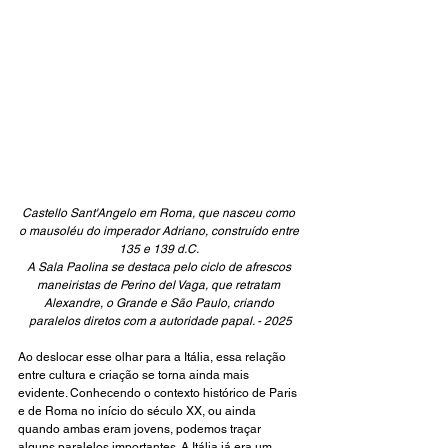
Castello Sant'Angelo em Roma, que nasceu como 
o mausoléu do imperador Adriano, construído entre 
135 e 139 d.C. 
A Sala Paolina se destaca pelo ciclo de afrescos 
maneiristas de Perino del Vaga, que retratam 
Alexandre, o Grande e São Paulo, criando 
paralelos diretos com a autoridade papal. - 2025
Ao deslocar esse olhar para a Itália, essa relação 
entre cultura e criação se torna ainda mais 
evidente. Conhecendo o contexto histórico de Paris 
e de Roma no início do século XX, ou ainda 
quando ambas eram jovens, podemos traçar 
alguns paralelos importantes. A Itália já era um 