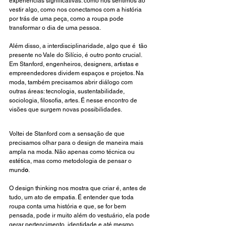
experiências significativas: como nos sentimos ao 
vestir algo, como nos conectamos com a história 
por trás de uma peça, como a roupa pode 
transformar o dia de uma pessoa.
Além disso, a interdisciplinaridade, algo que é  tão 
presente no Vale do Silício, é outro ponto crucial. 
Em Stanford, engenheiros, designers, artistas e 
empreendedores dividem espaços e projetos. Na 
moda, também precisamos abrir diálogo com 
outras áreas: tecnologia, sustentabilidade, 
sociologia, filosofia, artes. É nesse encontro de 
visões que surgem novas possibilidades.
Voltei de Stanford com a sensação de que 
precisamos olhar para o design de maneira mais 
ampla na moda. Não apenas como técnica ou 
estética, mas como metodologia de pensar o 
mund
o
.
O design thinking nos mostra que criar é, antes de 
tudo, um ato de empatia. É entender que toda 
roupa conta uma história e que, se for bem 
pensada, pode ir muito além do vestuário, ela pode 
gerar pertencimento, identidade e até mesmo 