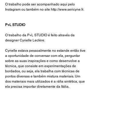
O trabalho pode ser acompanhado aqui pelo 
Instagram
 ou também no site 
http://www.sericyne.fr
. 
P+L STUDIO
O trabalho da P+L STUDIO é feito através da 
designer Cyrielle Leclère.
Cyrielle estava pessoalmente no estande então tive 
a oportunidade de conversar com ela, perguntar 
sobre as suas inspirações e como desenvolve a 
técnica, que consiste em experimentações de 
bordados, ou seja, ela trabalha com técnicas de 
pontos diversas e também mistura materiais. Um 
dos materiais mais utilizados é a ráfia sintética, que 
ela precisa importar diretamente da Itália. 