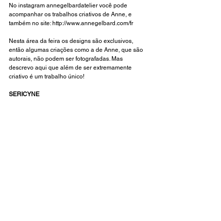
No instagram 
annegelbardatelier
 você pode 
acompanhar os trabalhos criativos de Anne, e 
também no site: 
http://www.annegelbard.com/fr
Nesta área da feira os designs são exclusivos, 
então algumas criações como a de Anne, que são 
autorais, não podem ser fotografadas. Mas 
descrevo aqui que além de ser extremamente 
criativo é um trabalho único! 
SERICYNE