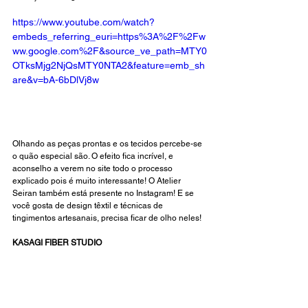
https://www.youtube.com/watch?
embeds_referring_euri=https%3A%2F%2Fw
ww.google.com%2F&source_ve_path=MTY0
OTksMjg2NjQsMTY0NTA2&feature=emb_sh
are&v=bA-6bDlVj8w
Olhando as peças prontas e os tecidos percebe-se 
o quão especial são. O efeito fica incrível, e 
aconselho a verem no 
site
 todo o processo 
explicado pois é muito interessante! O Atelier 
Seiran também está presente no 
Instagram
! E se 
você gosta de design têxtil e técnicas de 
tingimentos artesanais, precisa ficar de olho neles! 
KASAGI FIBER STUDIO