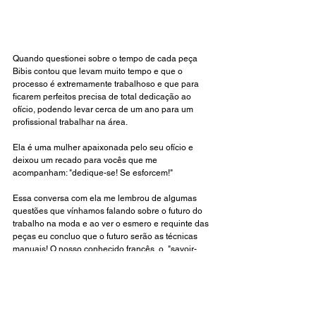
Quando questionei sobre o tempo de cada peça 
Bibis contou que levam muito tempo e que o 
processo é extremamente trabalhoso e que para 
ficarem perfeitos precisa de total dedicação ao 
ofício, podendo levar cerca de um ano para um 
profissional trabalhar na área. 
Ela é uma mulher apaixonada pelo seu ofício e 
deixou um recado para vocês que me 
acompanham: "dedique-se! Se esforcem!" 
Essa conversa com ela me lembrou de algumas 
questões que vínhamos falando sobre o futuro do 
trabalho na moda e ao ver o esmero e requinte das 
peças eu concluo que o futuro serão as técnicas 
manuais! O nosso conhecido francês, o  "savoir-
faire". Não é?
Acompanhem o trabalho da 
Stel Ornaments
 no 
Instagram 
e também no site!