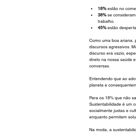
18%
 estão no come
38%
 se consideram
trabalho.
45%
 estão despert
Como uma boa ariana, p
discursos agressivos. M
discurso era vazio, esp
direto na nossa saúde e
conversas. 
Entendendo que ao adot
planeta e consequenteme
Para os 18% que não sab
Sustentabilidade é um c
socialmente justas e cul
enquanto permitem solu
Na moda, a sustentabili