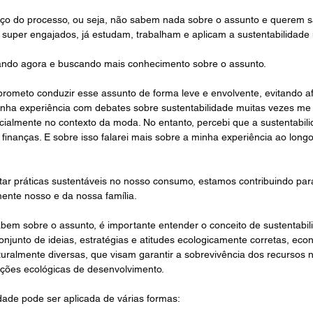
ço do processo, ou seja, não sabem nada sobre o assunto e querem s
 super engajados, já estudam, trabalham e aplicam a sustentabilidade 
ando agora e buscando mais conhecimento sobre o assunto.
rometo conduzir esse assunto de forma leve e envolvente, evitando a
inha experiência com debates sobre sustentabilidade muitas vezes me f
ecialmente no contexto da moda. No entanto, percebi que a sustentabil
 finanças. E sobre isso falarei mais sobre a minha experiência ao long
ar práticas sustentáveis no nosso consumo, estamos contribuindo par
nte nosso e da nossa família. 
em sobre o assunto, é importante entender o conceito de sustentabili
onjunto de ideias, estratégias e atitudes ecologicamente corretas, eco
turalmente diversas, que visam garantir a sobrevivência dos recursos n
ções ecológicas de desenvolvimento.
dade pode ser aplicada de várias formas: