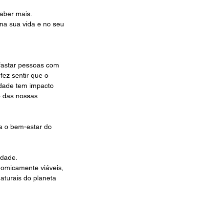
aber mais.
na sua vida e no seu 
fastar pessoas com 
ez sentir que o 
idade tem impacto 
o das nossas 
a o bem-estar do 
dade. 
nomicamente viáveis, 
aturais do planeta 