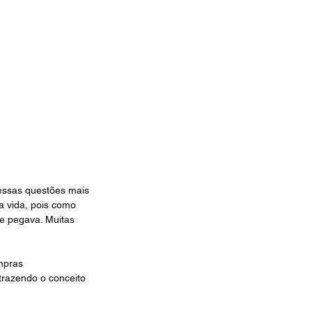
essas questões mais 
 vida, pois como 
e pegava. Muitas 
mpras 
trazendo o conceito 