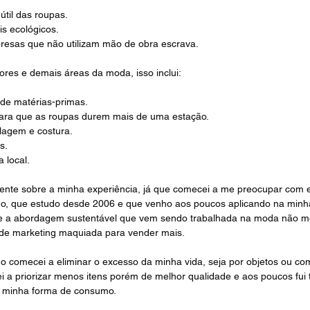
útil das roupas.
s ecológicos.
sas que não utilizam mão de obra escrava.
ores e demais áreas da moda, isso inclui:
 de matérias-primas.
ara que as roupas durem mais de uma estação.
agem e costura.
s.
 local.
nte sobre a minha experiência, já que comecei a me preocupar com 
mo, que estudo desde 2006 e que venho aos poucos aplicando na minha
e a abordagem sustentável que vem sendo trabalhada na moda não m
 de marketing maquiada para vender mais.
do comecei a eliminar o excesso da minha vida, seja por objetos ou co
 a priorizar menos itens porém de melhor qualidade e aos poucos fui 
a minha forma de consumo. 