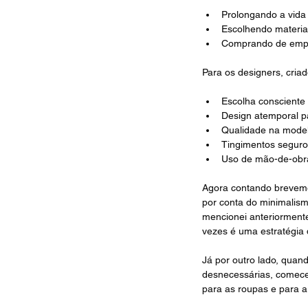
Prolongando a vida 
Escolhendo materiai
Comprando de empre
Para os designers, criad
Escolha consciente
Design atemporal p
Qualidade na model
Tingimentos seguro
Uso de mão-de-obra
Agora contando breveme
por conta do minimalis
mencionei anteriorment
vezes é uma estratégia
Já por outro lado, quan
desnecessárias, comecei
para as roupas e para 