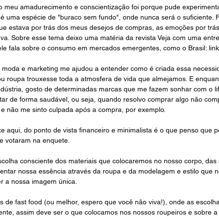
o meu amadurecimento e conscientização foi porque pude experiment
e é uma espécie de "buraco sem fundo", onde nunca será o suficiente. 
ue estava por trás dos meus desejos de compras, as emoções por trás
va. Sobre esse tema deixo uma matéria da revista Veja com uma entrevi
 ele fala sobre o consumo em mercados emergentes, como o Brasil: 
lin
m moda e marketing me ajudou a entender como é criada essa necessid
u roupa trouxesse toda a atmosfera de vida que almejamos. E enquant
ndústria, gosto de determinadas marcas que me fazem sonhar com o lif
itar de forma saudável, ou seja, quando resolvo comprar algo não co
s e não me sinto culpada após a compra, por exemplo. 
e aqui, do ponto de vista financeiro e minimalista é o que penso que p
e votaram na enquete. 
scolha consciente dos materiais que colocaremos no nosso corpo, das 
entar nossa essência através da roupa e da modelagem e estilo que n
er a nossa imagem única. 
de fast food (ou melhor, espero que você não viva!), onde as escolh
ente, assim deve ser o que colocamos nos nossos roupeiros e sobre a 