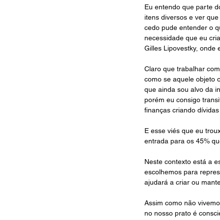
Eu entendo que parte d
itens diversos e ver qu
cedo pude entender o q
necessidade que eu cria
Gilles Lipovestky, onde
Claro que trabalhar co
como se aquele objeto o
que ainda sou alvo da i
porém eu consigo trans
finanças criando dívida
E esse viés que eu troux
entrada para os 45% qu
Neste contexto está a e
escolhemos para repres
ajudará a criar ou mant
Assim como não vivemos 
no nosso prato é consci