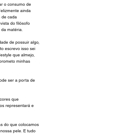
ar o consumo de 
Felizmente ainda 
 de cada 
sta do filósofo 
k da matéria
.
ade de possuir algo, 
o escrevo isso sei 
estyle que almejo, 
mprometo minhas 
ode ser a porta de 
cores que 
os representará e 
as do que colocamos 
nossa pele. E tudo 