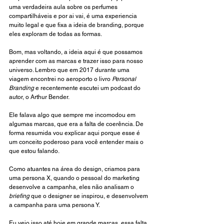
uma verdadeira aula sobre os perfumes 
compartilháveis e por ai vai, é uma experiencia 
muito legal e que fixa a ideia de branding, porque 
eles exploram de todas as formas. 
Bom, mas voltando, a ideia aqui é que possamos 
aprender com as marcas e trazer isso para nosso 
universo. Lembro que em 2017 durante uma 
viagem encontrei no aeroporto o livro 
Personal 
Branding
 e recentemente escutei um podcast do 
autor, o Arthur Bender.
Ele falava algo que sempre me incomodou em 
algumas marcas, que era a falta de coerência. De 
forma resumida vou explicar aqui porque esse é 
um conceito poderoso para você entender mais o 
que estou falando.
Como atuantes na área do design, criamos para 
uma persona X, quando o pessoal do marketing 
desenvolve a campanha, eles não analisam o
briefing
 que o designer se inspirou, e desenvolvem 
a campanha para uma persona Y. 
Eu vejo isso até hoje em grande marcas, essa falta 