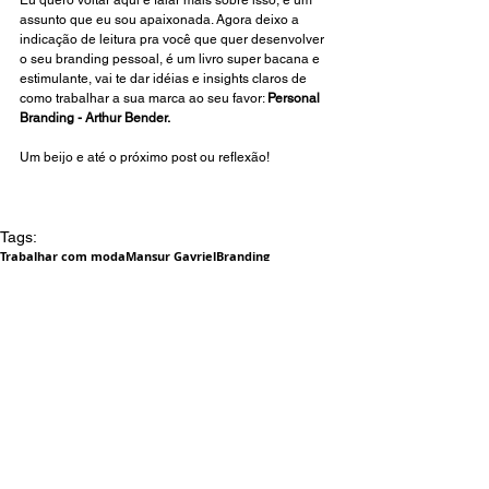
Eu quero voltar aqui e falar mais sobre isso, é um 
assunto que eu sou apaixonada. Agora deixo a 
indicação de leitura pra você que quer desenvolver 
o seu branding pessoal, é um livro super bacana e 
estimulante, vai te dar idéias e insights claros de 
como trabalhar a sua marca ao seu favor: 
Personal 
Branding - Arthur Bender
.
Um beijo e até o próximo post ou reflexão!
Tags:
Trabalhar com moda
Mansur Gavriel
Branding
Branding pessoal
Marca pessoal
LIFESTYLE
TRABALHAR COM MODA