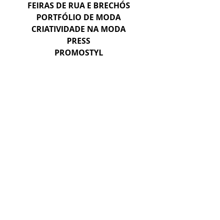
FEIRAS DE RUA E BRECHÓS
PORTFÓLIO DE MODA
CRIATIVIDADE NA MODA
PRESS
PROMOSTYL
PROFESSORA DE MODA
INTELIGÊNCIA ARTIFICAL NA MODA
VALE DO SILÍCIO & STARTUPS
CURADORIA DE MODA
CAHIERS
HERANÇA E SAVOIR-FAIRE