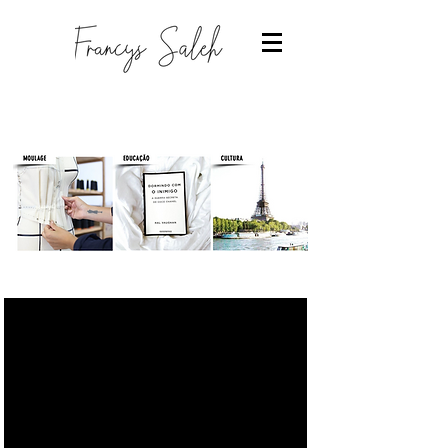
Designer de moda
-Estudantes de moda
-Trabalhar com moda
-Estudar Moda