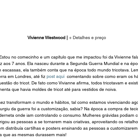
Vivienne Westwood | 
+ Detalhes e preço
Estou no comecinho e um capítulo que me impactou foi da Vivienne fa
ez aos 7 anos. Ela nasceu durante a Segunda Guerra Mundial e na ép
 escassas, ela também conta que na época todo mundo tricotava. Lemb
rra em Londres, até fiz 
post aqui
  comentando sobre como eram os há
stão do tricot. De fato como Vivianne afirma, todos tricotavam e exi
comenta que havia moldes de tricot até para vestidos de noiva.
ez transformam o mundo e hábitos, tal como estamos vivenciando ag
urgiu da guerra foi a customização, sabia? Na época a compra de teci
erneta onde iam controlando o consumo. Mulheres grávidas podiam 
brigou as pessoas a se tornarem mais criativas, aproveitando os retalh
 distribuía cartilhas e posters ensinando as pessoas a customizarem
a que as mesmas durassem mais! 