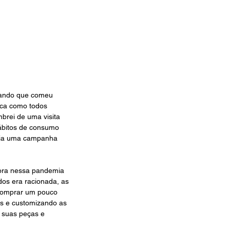
lando que comeu 
oca como todos 
rei de uma visita 
bitos de consumo 
stia uma campanha 
ora nessa pandemia 
dos era racionada, as 
comprar um pouco 
os e customizando as 
 suas peças e 