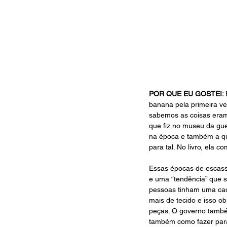
POR QUE EU GOSTEI: 
banana pela primeira v
sabemos as coisas eram
que fiz no museu da gue
na época e também a que
para tal. No livro, ela 
Essas épocas de escass
e uma “tendência” que s
pessoas tinham uma cad
mais de tecido e isso o
peças. O governo também
também como fazer par