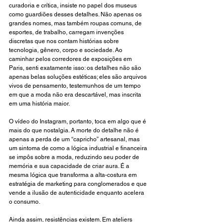
curadoria e crítica, insiste no papel dos museus 
como guardiões desses detalhes. Não apenas os 
grandes nomes, mas também roupas comuns, de 
esportes, de trabalho, carregam invenções 
discretas que nos contam histórias sobre 
tecnologia, gênero, corpo e sociedade. Ao 
caminhar pelos corredores de exposições em 
Paris, senti exatamente isso: os detalhes não são 
apenas belas soluções estéticas; eles são arquivos 
vivos de pensamento, testemunhos de um tempo 
em que a moda não era descartável, mas inscrita 
em uma história maior.
O vídeo do Instagram, portanto, toca em algo que é 
mais do que nostalgia. A morte do detalhe não é 
apenas a perda de um “capricho” artesanal, mas 
um sintoma de como a lógica industrial e financeira 
se impôs sobre a moda, reduzindo seu poder de 
memória e sua capacidade de criar aura. É a 
mesma lógica que transforma a alta-costura em 
estratégia de marketing para conglomerados e que 
vende a ilusão de autenticidade enquanto acelera 
o consumo.
Ainda assim, resistências existem. Em ateliers 