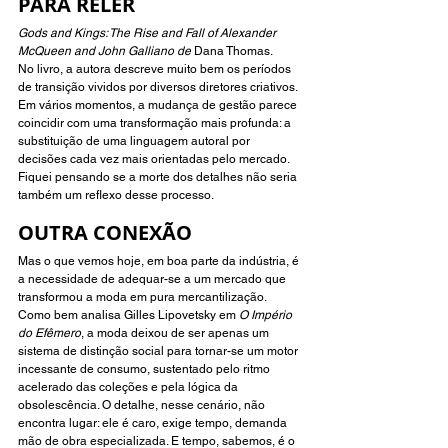
PARA RELER 
Gods and Kings: The Rise and Fall of Alexander 
McQueen and John Galliano de 
Dana Thomas.
No livro, a autora descreve muito bem os períodos 
de transição vividos por diversos diretores criativos. 
Em vários momentos, a mudança de gestão parece 
coincidir com uma transformação mais profunda: a 
substituição de uma linguagem autoral por 
decisões cada vez mais orientadas pelo mercado. 
Fiquei pensando se a morte dos detalhes não seria 
também um reflexo desse processo.
OUTRA CONEXÃO
Mas o que vemos hoje, em boa parte da indústria, é 
a necessidade de adequar-se a um mercado que 
transformou a moda em pura mercantilização. 
Como bem analisa Gilles Lipovetsky em 
O Império 
do Efêmero
, a moda deixou de ser apenas um 
sistema de distinção social para tornar-se um motor 
incessante de consumo, sustentado pelo ritmo 
acelerado das coleções e pela lógica da 
obsolescência. O detalhe, nesse cenário, não 
encontra lugar: ele é caro, exige tempo, demanda 
mão de obra especializada. E tempo, sabemos, é o 