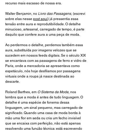
recurso mais escasso de nossa era.
Walter Benjamin, no 
Livro das Passagens
, (escrevi 
sobre elas nesse 
post aqui
) já pressentia essa 
tensão entre aura e reprodutibilidade. O detalhe 
minucioso, artesanal, carregado de tempo, é parte 
daquilo que confere aura a uma peça de moda.
Ao perdermos o detalhe, perdemos também essa 
aura, substituída por imagens velozes que se 
sucedem em nossos feeds digitais. Se o século XIX 
se encantava com as passagens de ferro e vidro de 
Paris, onde a mercadoria se apresentava como 
espetáculo, nós hoje desfilamos por passagens 
virtuais onde a roupa já nasce destinada ao 
descarte. 
Roland Barthes, em 
O Sistema da Moda
, nos 
lembra que a moda é antes de tudo linguagem. O 
detalhe é uma espécie de fonema dessa 
linguagem, um sinal pequeno, mas carregado de 
significado. Quando uma casa de moda borda à 
mão uma flor em seda ou cria um fecho invisível 
que se encaixa com perfeição, não está apenas 
resolvendo uma função técnica: está escrevendo 