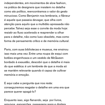
independentes, em movimentos de slow fashion, 
na prática de designers que insistem no detalhe 
como ato político, reencontramos o valor do gesto 
minucioso. Como Benjamin nos lembraria, o flâneur 
é aquele que passeia devagar, que olha com 
atenção para aquilo que a multidão apressada não 
percebe. Talvez seja esse o convite da moda hoje: 
resistir ao fluxo acelerado e reaprender a olhar 
para o detalhe, não como luxo obsoleto, mas como 
forma de pensamento crítico e de memória cultural.
Paris, com suas bibliotecas e museus, me ensinou 
isso mais uma vez. Entre uma roupa de esqui com 
botões engenhosos e um vestido de McQueen 
bordado à exaustão, descobri que o detalhe é mais 
do que estética: é um lembrete de que a moda só 
se mantém relevante quando é capaz de cultivar 
memória e emoção. 
E aqui cabe a pergunta que nos resta: 
conseguiremos resgatar o detalhe em uma era que 
parece querer apagá-lo?
Enquanto isso, sigo flanando, seja  por livros, 
arquivos, exposições, passagens reais e digitais. 