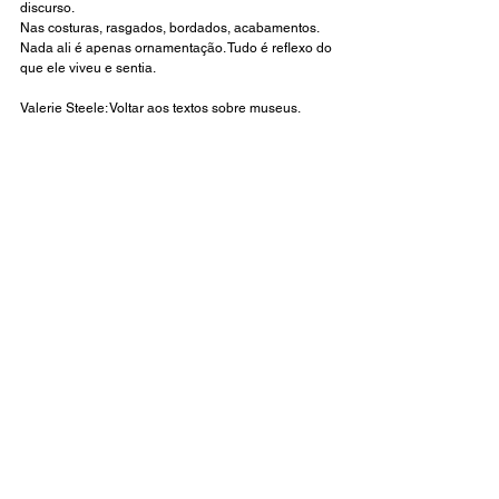
discurso.
Nas costuras, rasgados, bordados, acabamentos. 
Nada ali é apenas ornamentação. Tudo é reflexo do 
que ele viveu e sentia. 
Valerie Steele: Voltar aos textos sobre museus.
Enquanto caminhava pelo Palais Galliera, pensei 
que museus não preservam apenas roupas.
Eles preservam maneiras de pensar e curadoria de 
quem organizou, estudou e montou determinada 
exposição. 
Talvez seja justamente isso que tanto me fascina 
nesses espaços.
AGORA UMA PERGUNTA
A perda dos detalhes é apenas uma consequência 
da industrialização?
Ou ela revela uma mudança muito mais profunda 
na maneira como produzimos, consumimos e 
entendemos a moda?
E uma provocação: Talvez o verdadeiro luxo nunca 
tenha sido apenas matéria-prima e talvez sempre 
tenha sido tempo, seja o tempo para pensar, para 