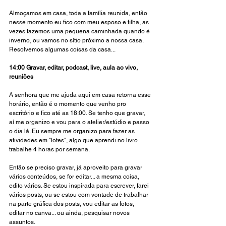
Almoçamos em casa, toda a família reunida, então 
nesse momento eu fico com meu esposo e filha, as 
vezes fazemos uma pequena caminhada quando é 
inverno, ou vamos no sítio próximo a nossa casa. 
Resolvemos algumas coisas da casa... 
14:00 Gravar, editar, podcast, live, aula ao vivo, 
reuniões 
A senhora que me ajuda aqui em casa retorna esse 
horário, então é o momento que venho pro 
escritório e fico até as 18:00. Se tenho que gravar, 
aí me organizo e vou para o atelier/estúdio e passo 
o dia lá. Eu sempre me organizo para fazer as 
atividades em "lotes", algo que aprendi no livro 
trabalhe 4 horas por semana. 
Então se preciso gravar, já aproveito para gravar 
vários conteúdos, se for editar... a mesma coisa, 
edito vários. Se estou inspirada para escrever, farei 
vários posts, ou se estou com vontade de trabalhar 
na parte gráfica dos posts, vou editar as fotos, 
editar no canva... ou ainda, pesquisar novos 
assuntos. 