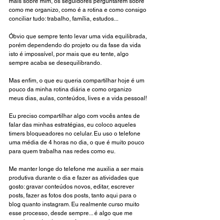
mais sobre mim, os seguidores perguntarem sobre 
como me organizo, como é a rotina e como consigo 
conciliar tudo: trabalho, família, estudos...
Óbvio que sempre tento levar uma vida equilibrada, 
porém dependendo do projeto ou da fase da vida 
isto é impossível, por mais que eu tente, algo 
sempre acaba se desequilibrando. 
Mas enfim, o que eu queria compartilhar hoje é um 
pouco da minha rotina diária e como organizo 
meus dias, aulas, conteúdos, lives e a vida pessoal!
Eu preciso compartilhar algo com vocês antes de 
falar das minhas estratégias, eu coloco aqueles 
timers bloqueadores no celular. Eu uso o telefone 
uma média de 4 horas no dia, o que é muito pouco 
para quem trabalha nas redes como eu. 
Me manter longe do telefone me auxilia a ser mais 
produtiva durante o dia e fazer as atividades que 
gosto: gravar conteúdos novos, editar, escrever 
posts, fazer as fotos dos posts, tanto aqui para o 
blog quanto instagram. Eu realmente curso muito 
esse processo, desde sempre... é algo que me 