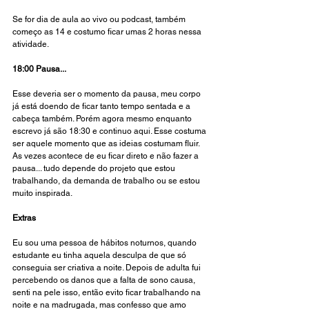
Se for dia de aula ao vivo ou podcast, também 
começo as 14 e costumo ficar umas 2 horas nessa 
atividade. 
18:00 Pausa...
Esse deveria ser o momento da pausa, meu corpo 
já está doendo de ficar tanto tempo sentada e a 
cabeça também. Porém agora mesmo enquanto 
escrevo já são 18:30 e continuo aqui. Esse costuma 
ser aquele momento que as ideias costumam fluir. 
As vezes acontece de eu ficar direto e não fazer a 
pausa... tudo depende do projeto que estou 
trabalhando, da demanda de trabalho ou se estou 
muito inspirada.
Extras
Eu sou uma pessoa de hábitos noturnos, quando 
estudante eu tinha aquela desculpa de que só 
conseguia ser criativa a noite. Depois de adulta fui 
percebendo os danos que a falta de sono causa, 
senti na pele isso, então evito ficar trabalhando na 
noite e na madrugada, mas confesso que amo 