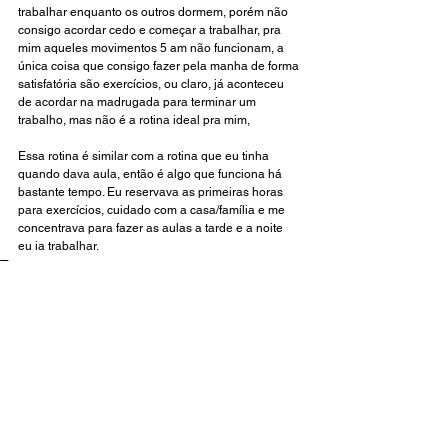
trabalhar enquanto os outros dormem, porém não 
consigo acordar cedo e começar a trabalhar, pra 
mim aqueles movimentos 5 am não funcionam, a 
única coisa que consigo fazer pela manha de forma 
satisfatória são exercícios, ou claro, já aconteceu 
de acordar na madrugada para terminar um 
trabalho, mas não é a rotina ideal pra mim, 
Essa rotina é similar com a rotina que eu tinha 
quando dava aula, então é algo que funciona há 
bastante tempo. Eu reservava as primeiras horas 
para exercícios, cuidado com a casa/família e me 
concentrava para fazer as aulas a tarde e a noite 
eu ia trabalhar. 
Tags:
Moda e Pandemia
LIFESTYLE
TRABALHAR COM MODA