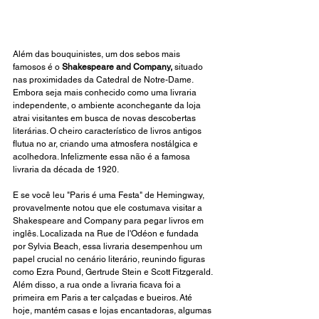
Além das bouquinistes, um dos sebos mais 
famosos é o 
Shakespeare and Company,
 situado 
nas proximidades da Catedral de Notre-Dame. 
Embora seja mais conhecido como uma livraria 
independente, o ambiente aconchegante da loja 
atrai visitantes em busca de novas descobertas 
literárias. O cheiro característico de livros antigos 
flutua no ar, criando uma atmosfera nostálgica e 
acolhedora. Infelizmente essa não é a famosa 
livraria da década de 1920.
E se você leu "Paris é uma Festa" de Hemingway, 
provavelmente notou que ele costumava visitar a 
Shakespeare and Company para pegar livros em 
inglês. Localizada na Rue de l'Odéon e fundada 
por Sylvia Beach, essa livraria desempenhou um 
papel crucial no cenário literário, reunindo figuras 
como Ezra Pound, Gertrude Stein e Scott Fitzgerald. 
Além disso, a rua onde a livraria ficava foi a 
primeira em Paris a ter calçadas e bueiros. Até 
hoje, mantém casas e lojas encantadoras, algumas 