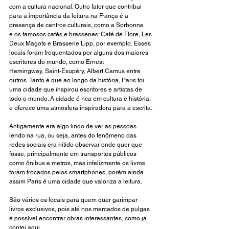
com a cultura nacional. Outro fator que contribui 
para a importância da leitura na França é a 
presença de centros culturais, como a Sorbonne 
e os famosos cafés e brasseries: Café de Flore, Les 
Deux Magots e Brasserie Lipp, por exemplo. Esses 
locais foram frequentados por alguns dos maiores 
escritores do mundo, como Ernest 
Hemingway, Saint-Exupéry, Albert Camus entre 
outros. Tanto é que ao longo da história, Paris foi 
uma cidade que inspirou escritores e artistas de 
todo o mundo. A cidade é rica em cultura e história, 
e oferece uma atmosfera inspiradora para a escrita.
Antigamente era algo lindo de ver as pessoas 
lendo na rua, ou seja, antes do fenômeno das 
redes sociais era nítido observar onde quer que 
fosse, principalmente em transportes públicos 
como ônibus e metros, mas infelizmente os livros 
foram trocados pelos smartphones, porém ainda 
assim Paris é uma cidade que valoriza a leitura. 
São vários os locais para quem quer garimpar 
livros exclusivos, pois até nos mercados de pulgas 
é possível encontrar obras interessantes, 
como já 
contei aqui.