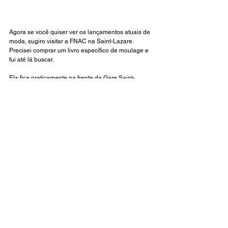
Agora se você quiser ver os lançamentos atuais de 
moda, sugiro visitar a FNAC na Saint-Lazare. 
Precisei comprar um livro específico de moulage e 
fui até lá buscar. 
Ela fica praticamente na frente da Gare Saint-
Lazare, que é a Primeira estação edificada em 
Paris, quando foi inaugura em 1837. 
E além dessas opções que citei neste post, as 
livrarias dos museus de moda, que já listei nos 
posts anteriores. 
Espero que você tenha gostado dessas dicas e 
curiosidades sobre os sebos. Esse é um dos meus 
temas preferidos e estou ansiosa para novas 
descobertas literárias durante esta temporada e 
claro que escreverei tudo aqui no blog para 
compartilhar com vocês! 