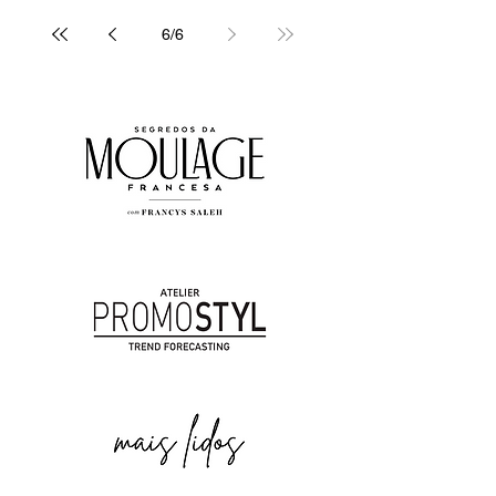
6
/
6