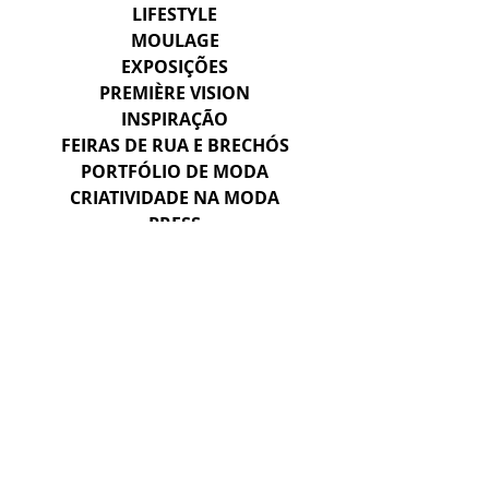
LIFESTYLE
MOULAGE
EXPOSIÇÕES
PREMIÈRE VISION
INSPIRAÇÃO
FEIRAS DE RUA E BRECHÓS
PORTFÓLIO DE MODA
CRIATIVIDADE NA MODA
PRESS
PROMOSTYL
PROFESSORA DE MODA
INTELIGÊNCIA ARTIFICAL NA MODA
VALE DO SILÍCIO & STARTUPS
CURADORIA DE MODA
CAHIERS
HERANÇA E SAVOIR-FAIRE