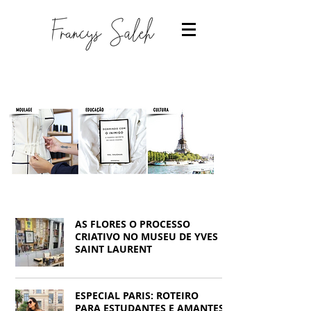
AS FLORES O PROCESSO
CRIATIVO NO MUSEU DE YVES
SAINT LAURENT
Designer de moda
-Estudantes de moda
ESPECIAL PARIS: ROTEIRO
-Trabalhar com moda
-Estudar Moda
PARA ESTUDANTES E AMANTES