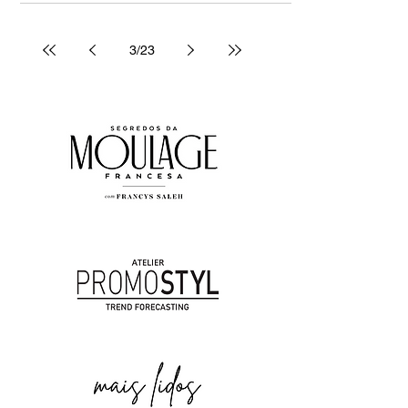
3
/
23