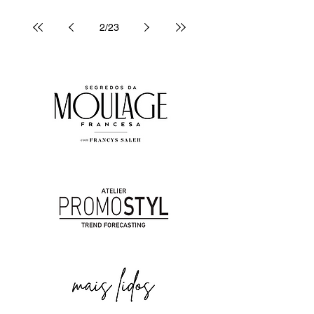
2
/
23