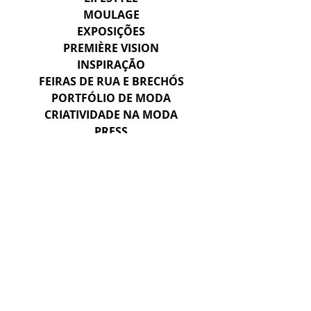
MOULAGE
EXPOSIÇÕES
PREMIÈRE VISION
INSPIRAÇÃO
FEIRAS DE RUA E BRECHÓS
PORTFÓLIO DE MODA
CRIATIVIDADE NA MODA
PRESS
PROMOSTYL
PROFESSORA DE MODA
INTELIGÊNCIA ARTIFICAL NA MODA
VALE DO SILÍCIO & STARTUPS
CURADORIA DE MODA
CAHIERS
HERANÇA E SAVOIR-FAIRE