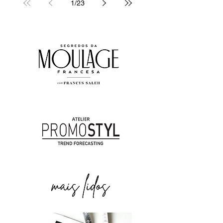
1
/
23